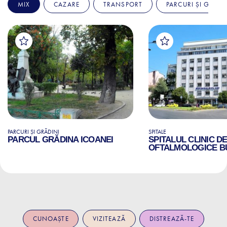
MIX
CAZARE
TRANSPORT
PARCURI ȘI GRĂDI
PARCURI ȘI GRĂDINI
SPITALE
PARCUL GRĂDINA ICOANEI
SPITALUL CLINIC D
OFTALMOLOGICE B
CUNOAȘTE
VIZITEAZĂ
DISTREAZĂ-TE