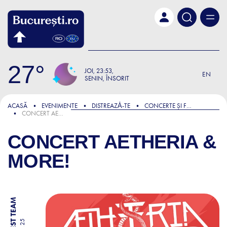
Skip to main content
27
JOI
23:53
EN
SENIN, ÎNSORIT
ACASĂ
EVENIMENTE
DISTREAZǍ-TE
CONCERTE ȘI FESTIVALURI
CONCERT AETHERIA & MORE!
CONCERT AETHERIA &
MORE!