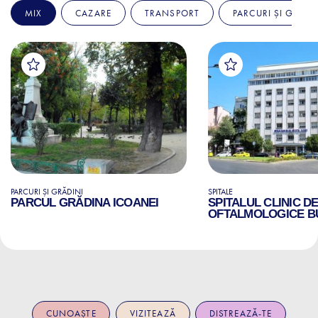
MIX
CAZARE
TRANSPORT
PARCURI ȘI GRĂDI
PARCURI ȘI GRĂDINI
SPITALE
PARCUL GRĂDINA ICOANEI
SPITALUL CLINIC D
OFTALMOLOGICE B
CUNOAȘTE
VIZITEAZĂ
DISTREAZĂ-TE