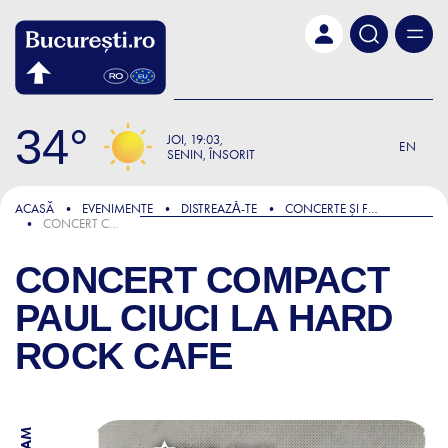
Skip to main content
34
JOI
19:03
EN
SENIN, ÎNSORIT
ACASĂ
EVENIMENTE
DISTREAZǍ-TE
CONCERTE ȘI FESTIVALURI
CONCERT COMPACT PAUL CIUCI LA HARD ROCK CAFE
CONCERT COMPACT
PAUL CIUCI LA HARD
ROCK CAFE