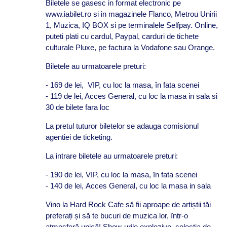
Biletele se gasesc in format electronic pe
www.iabilet.ro si in magazinele Flanco, Metrou Unirii
1, Muzica, IQ BOX si pe terminalele Selfpay. Online,
puteti plati cu cardul, Paypal, carduri de tichete
culturale Pluxe, pe factura la Vodafone sau Orange.
Biletele au urmatoarele preturi:
- 169 de lei, VIP, cu loc la masa, în fata scenei
- 119 de lei, Acces General, cu loc la masa in sala si
30 de bilete fara loc
La pretul tuturor biletelor se adauga comisionul
agentiei de ticketing.
La intrare biletele au urmatoarele preturi:
- 190 de lei, VIP, cu loc la masa, în fata scenei
- 140 de lei, Acces General, cu loc la masa in sala
Vino la Hard Rock Cafe să fii aproape de artiștii tăi
preferați și să te bucuri de muzica lor, într-o
atmosferă unică! Show-urile explozive, colecţia de