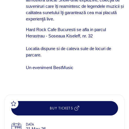
suveniruri care îți reamintesc de legendele muzicii și
calitatea sunetului îţi garantează cea mai placută
experienţă live.
Hard Rock Cafe Bucuresti se afla in parcul
Herastrau - Soseaua Kiseleff, nr. 32
Locatia dispune si de cateva sute de locuri de
parcare.
Un eveniment BestMusic
BUY TICKETS
DATA
21 May 26