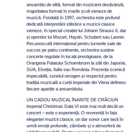
ansamblu de elită, format din muzicieni desăvârșiți,
majoritatea formați în marile școli vieneze de
muzică. Fondată în 1997, orchestra este profund
dedicată interpretării stilistice a muzicii clasice
vieneze, în special creației lui Johann Strauss II, dar
și operelor lui Mozart, Haydn, Schubert sau Lanner.
Recunoscută internațional pentru turneele sale de
succes pe patru continente, orchestra susține
concerte regulate în locații prestigioase, de la
Orangeria Palatului Schoenbrunn la săli din Japonia,
SUA, Elveția, Italia sau România. Prezența scenică
impecabilă, sunetul omogen și respectul pentru
tradiția muzicală a curții imperiale din Viena definesc
fiecare apariție a ansamblului.
UN CADOU MUZICAL ÎNAINTE DE CRĂCIUN
Imperial Christmas Gala VI este mai mult decât un
concert – este o experiență. O reverență în fața
eleganței muzicii clasice, un dar sonor care lasă în
urmă emoții profunde, zâmbete și o atmosferă de