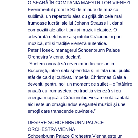
O SEARĂ ÎN COMPANIA MAEȘTRILOR VIENEZI
Evenimentul promite 90 de minute de muzică
sublimă, un repertoriu ales cu grijă din cele mai
frumoase lucrări ale lui Johann Strauss II, dar și
compoziții ale altor titani ai muzicii clasice. O
adevărată celebrare a spiritului Crăciunului prin
muzică, stil și tradiție vieneză autentice.
Peter Hosek, managerul Schoenbrunn Palace
Orchestra Vienna, declară:
„Suntem onorați să revenim în fiecare an in
București, într-o sală splendidă și în fața unui public
atât de cald și cultivat. Imperial Christmas Gala a
devenit, pentru noi, un moment de suflet – o întâlnire
anuală cu frumusețea, cu tradiția vieneză și cu
energia magică a Crăciunului. Fiecare notă cântată
aici este un omagiu adus eleganței muzicii și unei
emoții care transcende cuvintele.”
DESPRE SCHOENBRUNN PALACE
ORCHESTRA VIENNA
Schoenbrunn Palace Orchestra Vienna este un