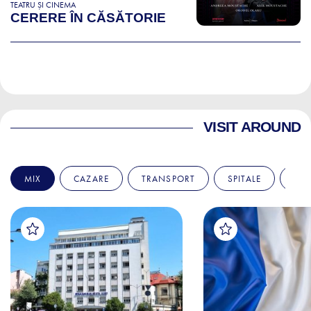
TEATRU ȘI CINEMA
CERERE ÎN CĂSĂTORIE
VISIT AROUND
MIX
CAZARE
TRANSPORT
SPITALE
AM