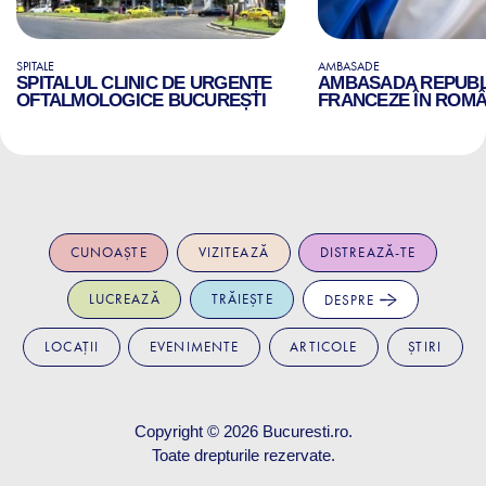
SPITALE
AMBASADE
SPITALUL CLINIC DE URGENȚE
AMBASADA REPUBLI
OFTALMOLOGICE BUCUREȘTI
FRANCEZE ÎN ROMÂ
CUNOAȘTE
VIZITEAZĂ
DISTREAZĂ-TE
LUCREAZĂ
TRĂIEȘTE
DESPRE
LOCAȚII
EVENIMENTE
ARTICOLE
ȘTIRI
Copyright © 2026
Bucuresti.ro
.
Toate drepturile rezervate.