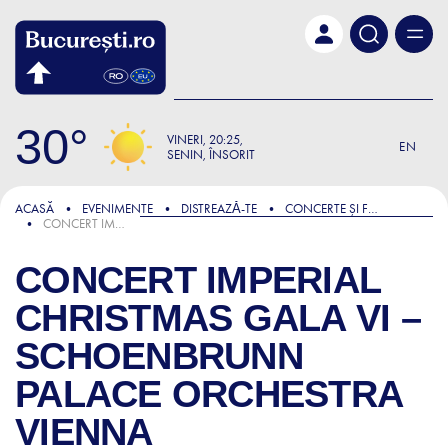
Skip to main content
30
VINERI
20:25
EN
SENIN, ÎNSORIT
ACASĂ
EVENIMENTE
DISTREAZǍ-TE
CONCERTE ȘI FESTIVALURI
CONCERT IMPERIAL CHRISTMAS GALA VI – SCHOENBRUNN PALACE ORCHESTRA VIENNA
CONCERT IMPERIAL
CHRISTMAS GALA VI –
SCHOENBRUNN
PALACE ORCHESTRA
VIENNA