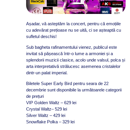
Așadar, vă asteptăm la concert, pentru că emoțiile
cu adevărat prețioase nu se uită, ci se așteaptă cu
sufletul deschis!
Sub bagheta rafinamentului vienez, publicul este
invitat să pășească într-o lume a armoniei și a
splendorii muzicii clasice, acolo unde valsul, polca și
arta interpretativă strălucesc asemenea cristalelor
dintr-un palat imperial.
Biletele Super Early Bird pentru seara de 22
decembrie sunt disponibile la următoarele categorii
de prețuri
VIP Golden Waltz – 629 lei
Crystal Waltz– 529 lei
Silver Waltz – 429 lei
Snowflake Polka – 329 lei