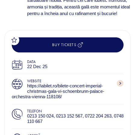
sărbătoare nobilă. Pentru cei care iubesc frumosul,
armonia și tradiția, această gală este momentul ideal
pentru a încheia anul cu rafinament și bucurie!
BUY TICKETS
DATA
22 Dec 25
WEBSITE
https://iabilet.ro/bilete-concert-imperial-
christmas-gala-vi-schoenbrunn-palace-
orchestra-vienna-118108/
TELEFON
0213 150 024, 0213 152 567, 0722 204 263, 0748
110 667