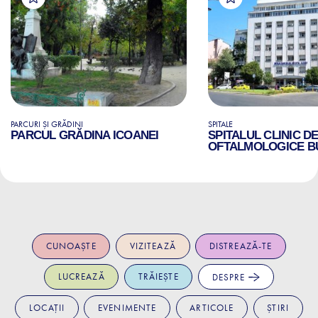
PARCURI ȘI GRĂDINI
SPITALE
PARCUL GRĂDINA ICOANEI
SPITALUL CLINIC D
OFTALMOLOGICE B
CUNOAȘTE
VIZITEAZĂ
DISTREAZĂ-TE
LUCREAZĂ
TRĂIEȘTE
DESPRE
LOCAȚII
EVENIMENTE
ARTICOLE
ȘTIRI