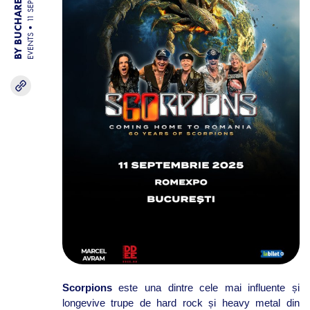
BY BUCHAREST TEAM
11 SEP 25
EVENTS
Scorpions
este una dintre cele mai influente și
longevive trupe de hard rock și heavy metal din