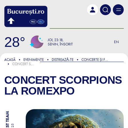
Skip to main content
28
JOI
23:18
EN
SENIN, ÎNSORIT
ACASĂ
EVENIMENTE
DISTREAZǍ-TE
CONCERTE ȘI FESTIVALURI
CONCERT SCORPIONS LA ROMEXPO
CONCERT SCORPIONS
LA ROMEXPO