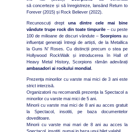
să concerteze și să înregistreze, lansând Return to
Forever (2015) și Rock Believer (2022).
Recunoscuți drept
una dintre cele mai bine
vândute trupe rock din toate timpurile
– cu peste
100 de milioane de discuri vândute –
Scorpions
au
influențat generații întregi de artiști, de la Metallica
la Guns N’ Roses. Cu distincții precum o stea pe
Hollywood RockWalk și introducerea în Hall of
Heavy Metal History, Scorpions rămân adevărați
ambasadori ai rockului mondial
.
Prezența minorilor cu varste mai mici de 3 ani este
strict interzisă.
Organizatorii nu recomandă prezența la Spectacol a
minorilor cu varste mai mici de 5 ani.
Minorii cu varste mai mici de 8 ani au acces gratuit
la Spectacol, insotiti, pe baza documentelor
doveditoare.
Minorii cu varste mai mari de 8 ani au acces la
Spectacol, insotiti, numai in baza unui bilet valabil.