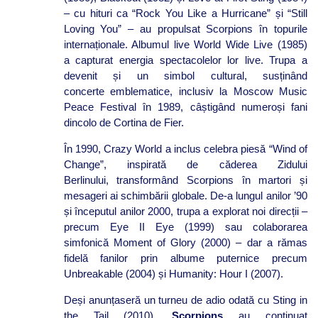
– cu hituri ca “Rock You Like a Hurricane” și “Still
Loving You” – au propulsat Scorpions în topurile
internaționale. Albumul live World Wide Live (1985)
a capturat energia spectacolelor lor live. Trupa a
devenit și un simbol cultural, susținând
concerte emblematice, inclusiv la Moscow Music
Peace Festival în 1989, câștigând numeroși fani
dincolo de Cortina de Fier.
În 1990, Crazy World a inclus celebra piesă “Wind of
Change”, inspirată de căderea Zidului
Berlinului, transformând Scorpions în martori și
mesageri ai schimbării globale. De-a lungul anilor ’90
și începutul anilor 2000, trupa a explorat noi direcții –
precum Eye II Eye (1999) sau colaborarea
simfonică Moment of Glory (2000) – dar a rămas
fidelă fanilor prin albume puternice precum
Unbreakable (2004) și Humanity: Hour I (2007).
Deși anunțaseră un turneu de adio odată cu Sting in
the Tail (2010),
Scorpions
au continuat