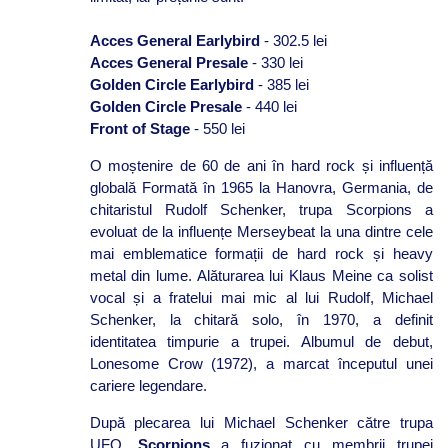
Acces General Earlybird
- 302.5 lei
Acces General Presale
- 330 lei
Golden Circle Earlybird
- 385 lei
Golden Circle Presale
- 440 lei
Front of Stage
- 550 lei
O moștenire de 60 de ani în hard rock și influență
globală Formată în 1965 la Hanovra, Germania, de
chitaristul Rudolf Schenker, trupa Scorpions a
evoluat de la influențe Merseybeat la una dintre cele
mai emblematice formații de hard rock și heavy
metal din lume. Alăturarea lui Klaus Meine ca solist
vocal și a fratelui mai mic al lui Rudolf, Michael
Schenker, la chitară solo, în 1970, a definit
identitatea timpurie a trupei. Albumul de debut,
Lonesome Crow (1972), a marcat începutul unei
cariere legendare.
După plecarea lui Michael Schenker către trupa
UFO,
Scorpions
a fuzionat cu membrii trupei