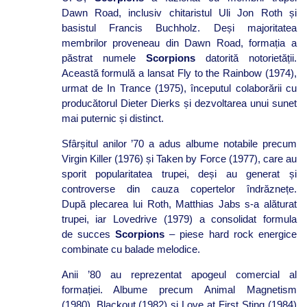
Dawn Road, inclusiv chitaristul Uli Jon Roth și
basistul Francis Buchholz. Deși majoritatea
membrilor proveneau din Dawn Road, formația a
păstrat numele
Scorpions
datorită notorietății.
Această formulă a lansat Fly to the Rainbow (1974),
urmat de In Trance (1975), începutul colaborării cu
producătorul Dieter Dierks și dezvoltarea unui sunet
mai puternic și distinct.
Sfârșitul anilor ’70 a adus albume notabile precum
Virgin Killer (1976) și Taken by Force (1977), care au
sporit popularitatea trupei, deși au generat și
controverse din cauza copertelor îndrăznețe.
După plecarea lui Roth, Matthias Jabs s-a alăturat
trupei, iar Lovedrive (1979) a consolidat formula
de succes
Scorpions
– piese hard rock energice
combinate cu balade melodice.
Anii ’80 au reprezentat apogeul comercial al
formației. Albume precum Animal Magnetism
(1980), Blackout (1982) și Love at First Sting (1984)