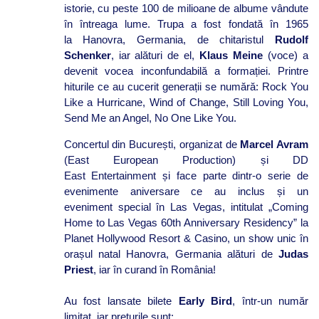
istorie, cu peste 100 de milioane de albume vândute
în întreaga lume. Trupa a fost fondată în 1965
la Hanovra, Germania, de chitaristul
Rudolf
Schenker
, iar alături de el,
Klaus Meine
(voce) a
devenit vocea inconfundabilă a formației. Printre
hiturile ce au cucerit generații se numără: Rock You
Like a Hurricane, Wind of Change, Still Loving You,
Send Me an Angel, No One Like You.
Concertul din București, organizat de
Marcel Avram
(East European Production) și DD
East Entertainment și face parte dintr-o serie de
evenimente aniversare ce au inclus și un
eveniment special în Las Vegas, intitulat „Coming
Home to Las Vegas 60th Anniversary Residency” la
Planet Hollywood Resort & Casino, un show unic în
orașul natal Hanovra, Germania alături de
Judas
Priest
, iar în curand în România!
Au fost lansate bilete
Early Bird
, într-un număr
limitat, iar prețurile sunt: