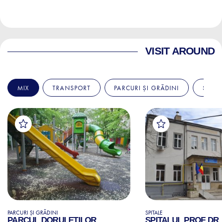
VISIT AROUND
MIX
TRANSPORT
PARCURI ȘI GRĂDINI
SPITA
PARCURI ȘI GRĂDINI
SPITALE
PARCUL DORULEȚILOR
SPITALUL PROF DR.