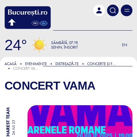
Skip to main content
24
SÂMBĂTĂ
07:19
EN
SENIN, ÎNSORIT
ACASĂ
EVENIMENTE
DISTREAZǍ-TE
CONCERTE ȘI FESTIVALURI
CONCERT VAMA
CONCERT VAMA
BY BUCHAREST TEAM
26 JUL 25