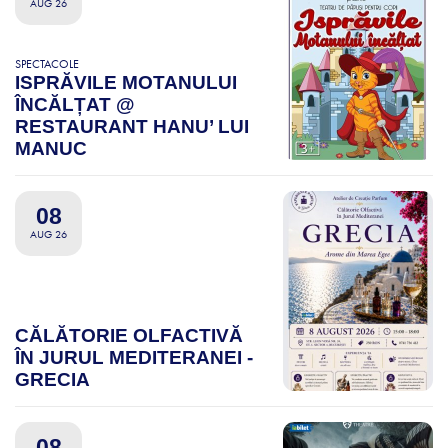
AUG 26
SPECTACOLE
ISPRĂVILE MOTANULUI
ÎNCĂLȚAT @
RESTAURANT HANU’ LUI
MANUC
08
AUG 26
CĂLĂTORIE OLFACTIVĂ
ÎN JURUL MEDITERANEI -
GRECIA
08