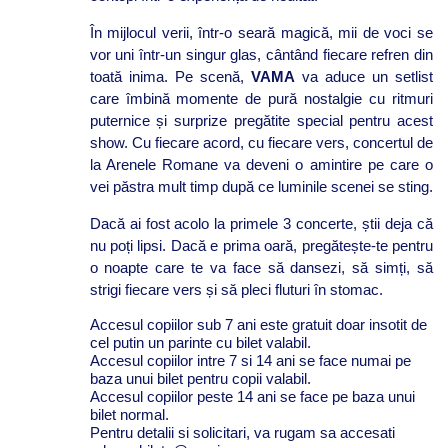
În mijlocul verii, într-o seară magică, mii de voci se
vor uni într-un singur glas, cântând fiecare refren din
toată inima. Pe scenă,
VAMA
va aduce un setlist
care îmbină momente de pură nostalgie cu ritmuri
puternice și surprize pregătite special pentru acest
show. Cu fiecare acord, cu fiecare vers, concertul de
la Arenele Romane va deveni o amintire pe care o
vei păstra mult timp după ce luminile scenei se sting.
Dacă ai fost acolo la primele 3 concerte, știi deja că
nu poți lipsi. Dacă e prima oară, pregătește-te pentru
o noapte care te va face să dansezi, să simți, să
strigi fiecare vers și să pleci fluturi în stomac.
Accesul copiilor sub 7 ani este gratuit doar insotit de
cel putin un parinte cu bilet valabil.
Accesul copiilor intre 7 si 14 ani se face numai pe
baza unui bilet pentru copii valabil.
Accesul copiilor peste 14 ani se face pe baza unui
bilet normal.
Pentru detalii si solicitari, va rugam sa accesati