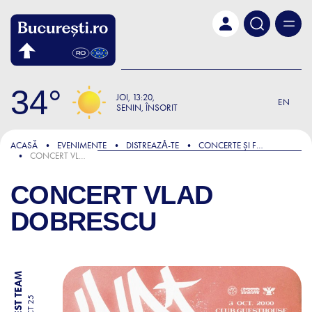
Skip to main content
34
JOI
13:20
EN
SENIN, ÎNSORIT
ACASĂ
EVENIMENTE
DISTREAZǍ-TE
CONCERTE ȘI FESTIVALURI
CONCERT VLAD DOBRESCU
CONCERT VLAD
DOBRESCU