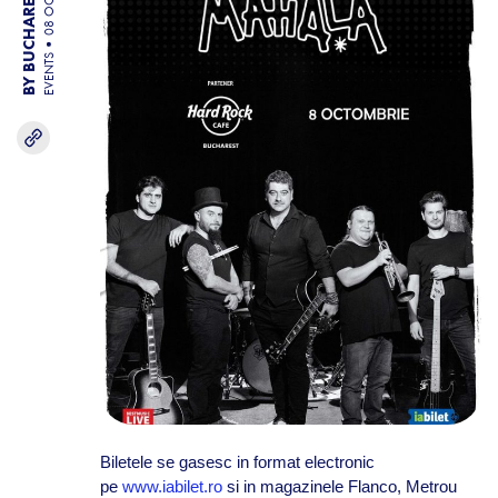
BY BUCHAREST TEAM
08 OCT 25
EVENTS
Biletele se gasesc in format electronic
pe
www.iabilet.ro
si in magazinele Flanco, Metrou