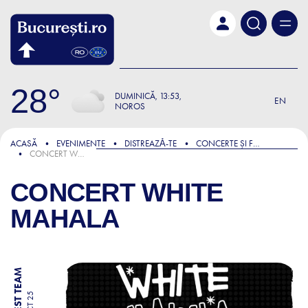
Skip to main content
28
DUMINICĂ
13:53
EN
NOROS
ACASĂ
EVENIMENTE
DISTREAZǍ-TE
CONCERTE ȘI FESTIVALURI
CONCERT WHITE MAHALA
CONCERT WHITE
MAHALA