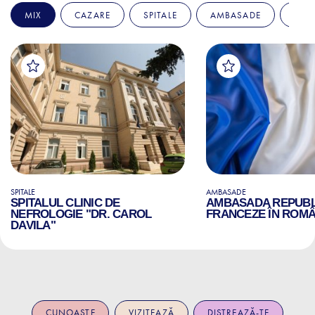
MIX
CAZARE
SPITALE
AMBASADE
EDU
SPITALE
AMBASADE
SPITALUL CLINIC DE
AMBASADA REPUBLI
NEFROLOGIE "DR. CAROL
FRANCEZE ÎN ROMÂ
DAVILA"
CUNOAȘTE
VIZITEAZĂ
DISTREAZĂ-TE