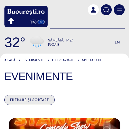
Skip to main content
32
SÂMBĂTĂ
17:27
EN
PLOAIE
ACASĂ
EVENIMENTE
DISTREAZǍ-TE
SPECTACOLE
EVENIMENTE
FILTRARE ȘI SORTARE