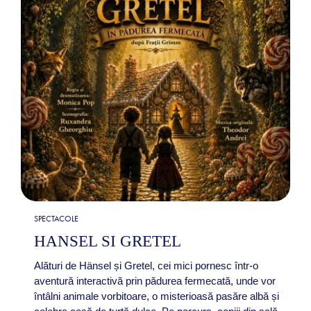
SPECTACOLE
HANSEL SI GRETEL
Alături de Hänsel și Gretel, cei mici pornesc într-o
aventură interactivă prin pădurea fermecată, unde vor
întâlni animale vorbitoare, o misterioasă pasăre albă și