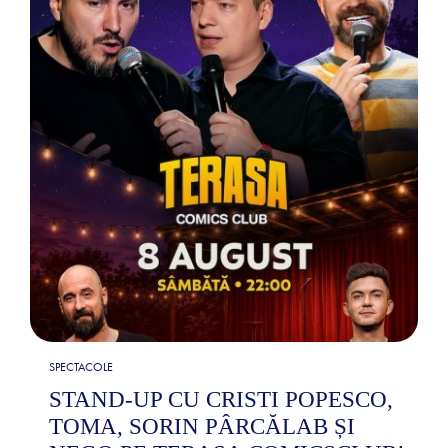
SPECTACOLE
STAND-UP CU CRISTI POPESCO,
TOMA, SORIN PÂRCĂLAB ȘI