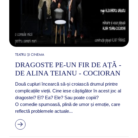
TEATRU ȘI CINEMA
DRAGOSTE PE-UN FIR DE AȚĂ -
DE ALINA TEIANU - COCIORAN
Două cupluri încearcă să-și croiască drumul printre
complicațiile vieții. Cine iese câștigător în acest joc al
dragostei? El? Ea? Ele? Sau poate copiii?
O comedie spumoasă, plină de umor și emoție, care
reflectă problemele actuale...