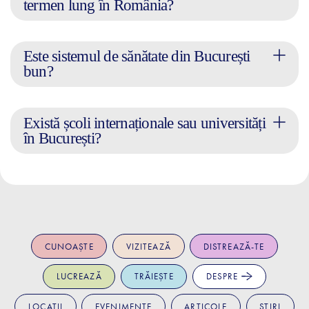
termen lung în România?
Este sistemul de sănătate din București
bun?
Există școli internaționale sau universități
în București?
CUNOAȘTE
VIZITEAZĂ
DISTREAZĂ-TE
LUCREAZĂ
TRĂIEȘTE
DESPRE
LOCAȚII
EVENIMENTE
ARTICOLE
ȘTIRI