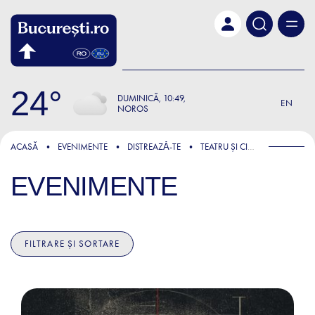
Skip to main content
24
DUMINICĂ
10:49
EN
NOROS
ACASĂ
EVENIMENTE
DISTREAZǍ-TE
TEATRU ȘI CINEMA
EVENIMENTE
FILTRARE ȘI SORTARE