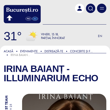
Skip to main content
31
VINERI
15:18
EN
PARȚIAL ÎNNORAT
ACASĂ
EVENIMENTE
DISTREAZǍ-TE
CONCERTE ȘI FESTIVALURI
IRINA BAIANȚ - ILLUMINARIUM ECHO
IRINA BAIANȚ -
ILLUMINARIUM ECHO