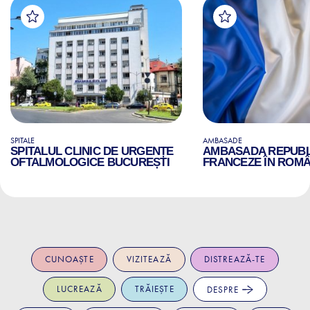
SPITALE
AMBASADE
SPITALUL CLINIC DE URGENȚE
AMBASADA REPUBLI
OFTALMOLOGICE BUCUREȘTI
FRANCEZE ÎN ROMÂ
CUNOAȘTE
VIZITEAZĂ
DISTREAZĂ-TE
LUCREAZĂ
TRĂIEȘTE
DESPRE