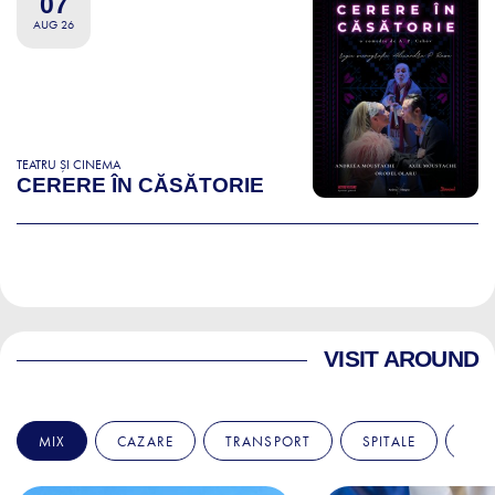
07
AUG 26
TEATRU ȘI CINEMA
CERERE ÎN CĂSĂTORIE
VISIT AROUND
MIX
CAZARE
TRANSPORT
SPITALE
AM