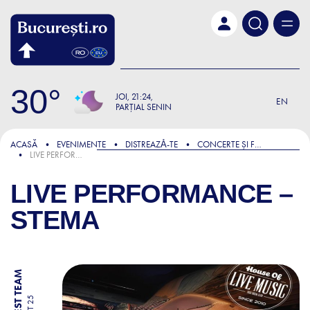
Skip to main content
30
JOI
21:24
EN
PARȚIAL SENIN
ACASĂ
EVENIMENTE
DISTREAZǍ-TE
CONCERTE ȘI FESTIVALURI
LIVE PERFORMANCE – STEMA
LIVE PERFORMANCE –
STEMA