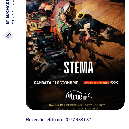
BY BUCHAREST TEAM
11 OCT 25
EVENTS
Rezervări telefonice:
0727 488 087