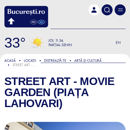
Skip to main content
33
JOI
11:34
EN
PARȚIAL SENIN
ACASĂ
LOCAȚII
DISTREAZǍ-TE
ARTĂ ȘI CULTURĂ
STREET ART - MOVIE GARDEN (PIAȚA LAHOVARI)
STREET ART - MOVIE
GARDEN (PIAȚA
LAHOVARI)