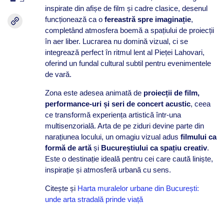
inspirate din afișe de film și cadre clasice, desenul
funcționează ca o
fereastră spre imaginație
,
completând atmosfera boemă a spațiului de proiecții
în aer liber. Lucrarea nu domină vizual, ci se
integrează perfect în ritmul lent al Pieței Lahovari,
oferind un fundal cultural subtil pentru evenimentele
de vară.
Zona este adesea animată de
proiecții de film,
performance-uri și seri de concert acustic
, ceea
ce transformă experiența artistică într-una
multisenzorială. Arta de pe ziduri devine parte din
narațiunea locului, un omagiu vizual adus
filmului ca
formă de artă
și
Bucureștiului ca spațiu creativ
.
Este o destinație ideală pentru cei care caută liniște,
inspirație și atmosferă urbană cu sens.
Citește și
Harta muralelor urbane din București:
unde arta stradală prinde viață