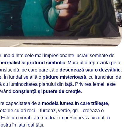
 una dintre cele mai impresionante lucrări semnate de
perrealist și profund simbolic
. Muralul o reprezintă pe o
translucidă, pe care pare că o
desenează sau o dezvăluie
,
e
. În fundal se află o
pădure misterioasă
, cu trunchiuri de
 cu luminozitatea planului din față. Privirea femeii este
gerând
conștiență și putere de creație
.
are capacitatea de a
modela lumea în care trăiește
,
ta de culori reci – turcoaz, verde, gri – creează o
. Este un mural care nu doar impresionează vizual, ci
stru în fața realității.