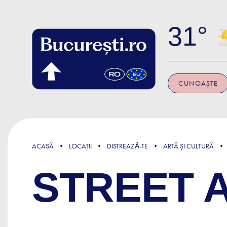
Skip to main content
31
CUNOAȘTE
ACASĂ
LOCAȚII
DISTREAZǍ-TE
ARTĂ ȘI CULTURĂ
STREET A