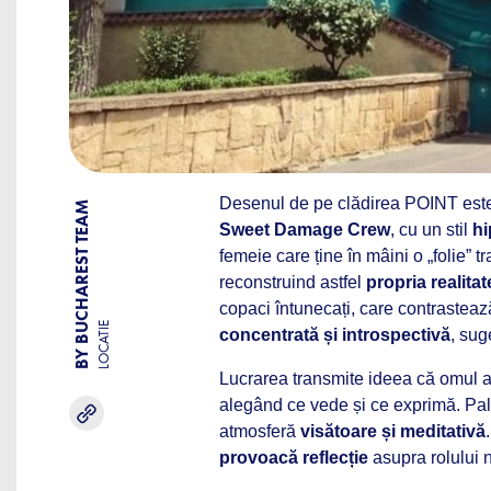
Desenul de pe clădirea POINT este
BY BUCHAREST TEAM
Sweet Damage Crew
, cu un stil
hi
femeie care ține în mâini o „folie” 
reconstruind astfel
propria realitat
copaci întunecați, care contrastează
LOCATIE
concentrată și introspectivă
, su
Lucrarea transmite ideea că omul 
alegând ce vede și ce exprimă. Pale
atmosferă
visătoare și meditativă
provoacă reflecție
asupra rolului no