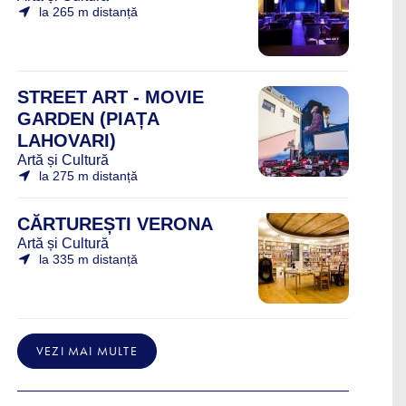
la 265 m distanță
STREET ART - MOVIE
GARDEN (PIAȚA
LAHOVARI)
Artă și Cultură
la 275 m distanță
CĂRTUREȘTI VERONA
Artă și Cultură
la 335 m distanță
VEZI MAI MULTE