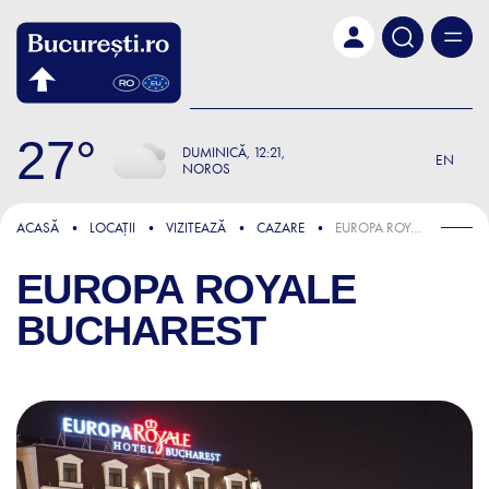
Skip to main content
27
DUMINICĂ
12:21
EN
NOROS
ACASĂ
LOCAȚII
VIZITEAZĂ
CAZARE
EUROPA ROYALE BUCHAREST
EUROPA ROYALE
BUCHAREST