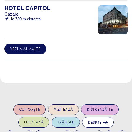
HOTEL CAPITOL
Cazare
la 730 m distanță
VEZI MAI MULTE
CUNOAȘTE
VIZITEAZĂ
DISTREAZĂ-TE
LUCREAZĂ
TRĂIEȘTE
DESPRE