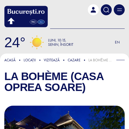
Skip to main content
24
LUNI
10:15
EN
SENIN, ÎNSORIT
ACASĂ
LOCAȚII
VIZITEAZĂ
CAZARE
LA BOHÈME (CASA OPREA SOARE)
LA BOHÈME (CASA
OPREA SOARE)