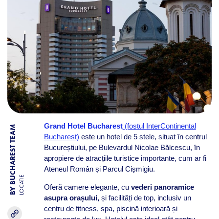
Grand Hotel Bucharest
(fostul InterContinental
BY BUCHAREST TEAM
Bucharest)
este un hotel de 5 stele, situat în centrul
Bucureștiului, pe Bulevardul Nicolae Bălcescu, în
apropiere de atracțiile turistice importante, cum ar fi
Ateneul Român și Parcul Cișmigiu.
LOCATIE
Oferă camere elegante, cu
vederi panoramice
asupra orașului,
și facilități de top, inclusiv un
centru de fitness, spa, piscină interioară și