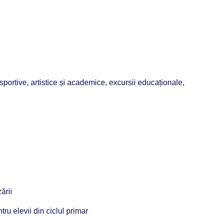
i sportive, artistice și academice, excursii educaționale,
ării
ntru elevii din ciclul primar