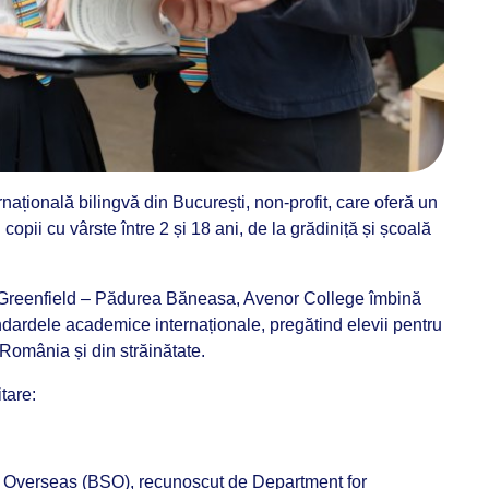
națională bilingvă din București, non-profit, care oferă un
opii cu vârste între 2 și 18 ani, de la grădiniță și școală
na Greenfield – Pădurea Băneasa, Avenor College îmbină
ndardele academice internaționale, pregătind elevii pentru
 România și din străinătate.
tare:
ol Overseas (BSO), recunoscut de Department for