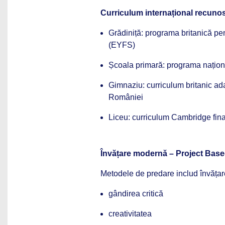
Curriculum internațional recuno
Grădiniță: programa britanică pe
(EYFS)
Școala primară: programa națio
Gimnaziu: curriculum britanic adap
României
Liceu: curriculum Cambridge fina
Învățare modernă – Project Bas
Metodele de predare includ învățar
gândirea critică
creativitatea