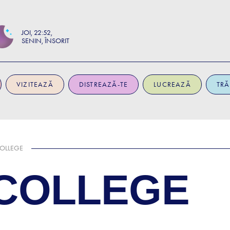
JOI
22:52
SENIN, ÎNSORIT
VIZITEAZĂ
DISTREAZĂ-TE
LUCREAZĂ
TRĂ
OLLEGE
COLLEGE