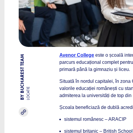
Avenor College
este o școală inter
BY BUCHAREST TEAM
parcurs educațional complet pentru c
primară până la gimnaziu și liceu.
Situată în nordul capitalei, în zo
valorile educației românești cu sta
LOCATIE
admiterea la universități de top din
Școala beneficiază de dublă acredi
sistemul românesc – ARACIP
sistemul britanic – British Scho