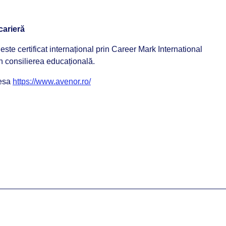
carieră
te certificat internațional prin Career Mark International
n consilierea educațională.
cesa
https://www.avenor.ro/