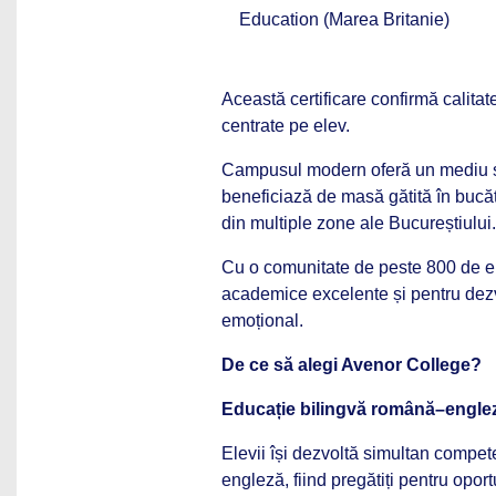
Education (Marea Britanie)
Această certificare confirmă calita
centrate pe elev.
Campusul modern oferă un mediu sigu
beneficiază de masă gătită în bucătă
din multiple zone ale Bucureștiului.
Cu o comunitate de peste 800 de el
academice excelente și pentru dezvo
emoțional.
De ce să alegi Avenor College?
Educație bilingvă română–engle
Elevii își dezvoltă simultan compet
engleză, fiind pregătiți pentru oport