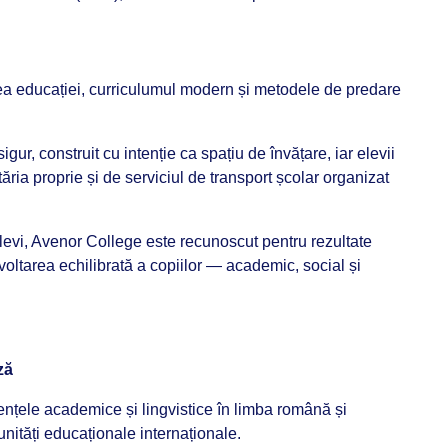
tea educației, curriculumul modern și metodele de predare
r, construit cu intenție ca spațiu de învățare, iar elevii
ria proprie și de serviciul de transport școlar organizat
evi, Avenor College este recunoscut pentru rezultate
ltarea echilibrată a copiilor — academic, social și
ză
ențele academice și lingvistice în limba română și
unități educaționale internaționale.