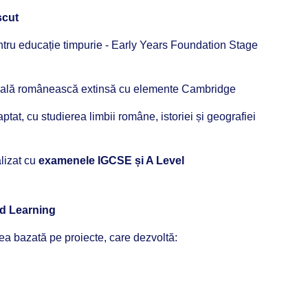
scut
ntru educație timpurie - Early Years Foundation Stage
nală românească extinsă cu elemente Cambridge
tat, cu studierea limbii române, istoriei și geografiei
lizat cu
examenele IGCSE și A Level
ed Learning
ea bazată pe proiecte, care dezvoltă: