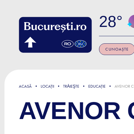
Skip to main content
28
CUNOAȘTE
ACASĂ
LOCAȚII
TRǍIEŞTE
EDUCAȚIE
AVENOR C
AVENOR 