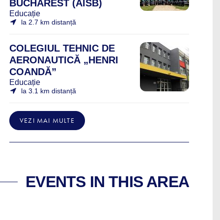
BUCHAREST (AISB)
Educație
la 2.7 km distanță
COLEGIUL TEHNIC DE
AERONAUTICĂ „HENRI
COANDĂ”
Educație
la 3.1 km distanță
VEZI MAI MULTE
EVENTS IN THIS AREA