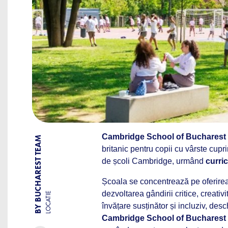
Cambridge School of Bucharest
BY BUCHAREST TEAM
britanic pentru copii cu vârste cupr
de școli Cambridge, urmând
curri
Școala se concentrează pe oferirea 
dezvoltarea gândirii critice, creativ
LOCATIE
învățare susținător și incluziv, desch
Cambridge School of Bucharest