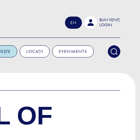
BUN VENIT,
EN
LOGIN
IEȘTE
LOCAȚII
EVENIMENTE
L OF