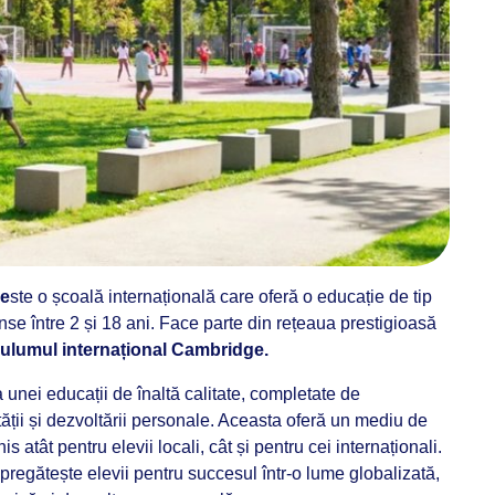
 e
ste o școală internațională care oferă o educație de tip
inse între 2 și 18 ani. Face parte din rețeaua prestigioasă
culumul internațional Cambridge.
unei educații de înaltă calitate, completate de
ității și dezvoltării personale. Aceasta oferă un mediu de
is atât pentru elevii locali, cât și pentru cei internaționali.
pregătește elevii pentru succesul într-o lume globalizată,