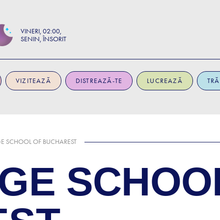
VINERI
02:00
SENIN, ÎNSORIT
VIZITEAZĂ
DISTREAZĂ-TE
LUCREAZĂ
TRĂ
E SCHOOL OF BUCHAREST
GE SCHOO