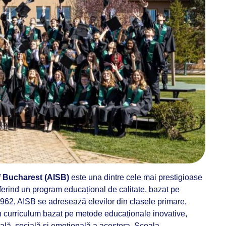
f Bucharest (AISB)
este una dintre cele mai prestigioase
ferind un program educațional de calitate, bazat pe
1962, AISB se adresează elevilor din clasele primare,
un curriculum bazat pe metode educaționale inovative,
uală, socială și emoțională a acestora. Școala