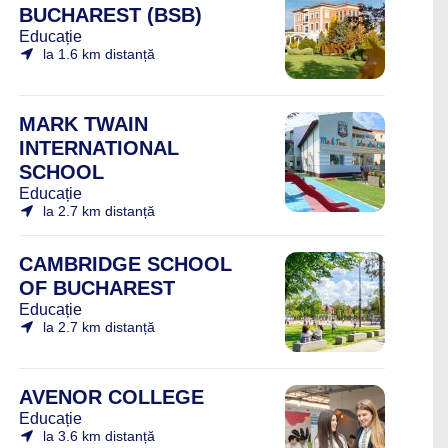
BUCHAREST (BSB)
Educație
la 1.6 km distanță
MARK TWAIN
INTERNATIONAL
SCHOOL
Educație
la 2.7 km distanță
CAMBRIDGE SCHOOL
OF BUCHAREST
Educație
la 2.7 km distanță
AVENOR COLLEGE
Educație
la 3.6 km distanță