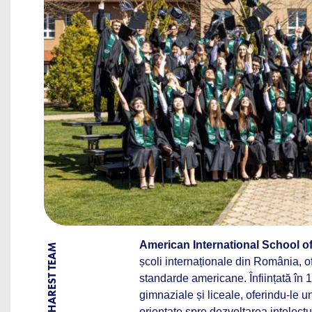
American International School o
BY BUCHAREST TEAM
școli internaționale din România, o
standarde americane. Înființată în 
gimnaziale și liceale, oferindu-le 
orientate spre dezvoltarea intelect