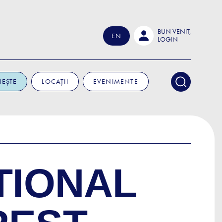
BUN VENIT,
EN
LOGIN
IEȘTE
LOCAȚII
EVENIMENTE
TIONAL