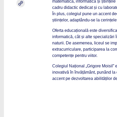
matematică, informatică și științele
cadru didactic dedicat și cu laborat
În plus, colegiul pune un accent de
științelor, adaptându-se la cerințel
Oferta educațională este diversificat
informatică, cât și alte specializări 
naturii. De asemenea, liceul se impl
extracurriculare, participarea la com
competențe pentru viitor.
Colegiul Național „Grigore Moisil”
inovativă în învățământ, punând la 
accent pe dezvoltarea abilităților d