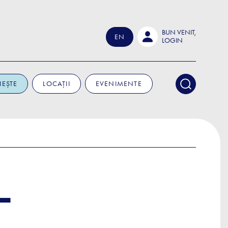
BUN VENIT,
EN
LOGIN
IEȘTE
LOCAȚII
EVENIMENTE
L