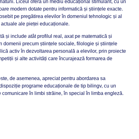
 naturii. Liceul oferă un mediu educațional stimulant, cu un
oare modern dotate pentru informatică și științele exacte.
osebit pe pregătirea elevilor în domeniul tehnologic și al
e actuale ale pieței educaționale.
ă și include atât profilul real, axat pe matematică și
în domenii precum științele sociale, filologie și științele
ică activ în dezvoltarea personală a elevilor, prin proiecte
petiții și alte activități care încurajează formarea de
 este, de asemenea, apreciat pentru abordarea sa
dispoziție programe educaționale de tip bilingv, cu un
e comunicare în limbi străine, în special în limba engleză.