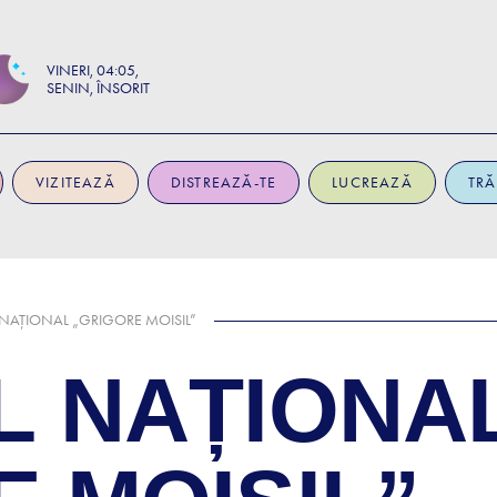
VINERI
04:05
SENIN, ÎNSORIT
VIZITEAZĂ
DISTREAZĂ-TE
LUCREAZĂ
TRĂ
NAȚIONAL „GRIGORE MOISIL”
L NAȚIONA