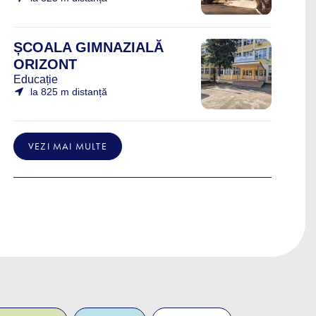
ȘCOALA GIMNAZIALĂ
ORIZONT
Educație
la 825 m distanță
VEZI MAI MULTE