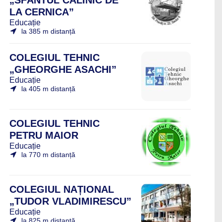
„SFÂNTUL CALINIC DE
LA CERNICA”
Educație
la 385 m distanță
COLEGIUL TEHNIC
„GHEORGHE ASACHI”
Educație
la 405 m distanță
COLEGIUL TEHNIC
PETRU MAIOR
Educație
la 770 m distanță
COLEGIUL NAȚIONAL
„TUDOR VLADIMIRESCU”
Educație
la 825 m distanță