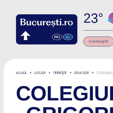
Skip to main content
23
CUNOAȘTE
ACASĂ
LOCAȚII
TRǍIEŞTE
EDUCAȚIE
COLEGIUL 
COLEGIU