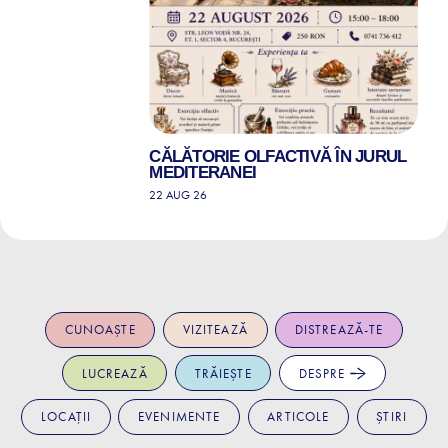
CĂLĂTORIE OLFACTIVĂ ÎN JURUL
MEDITERANEI
22 AUG 26
CUNOAȘTE
VIZITEAZĂ
DISTREAZĂ-TE
LUCREAZĂ
TRĂIEȘTE
DESPRE
LOCAȚII
EVENIMENTE
ARTICOLE
ȘTIRI