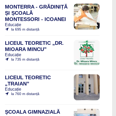
MONTERRA - GRĂDINIȚĂ
ȘI ȘCOALĂ
MONTESSORI - ICOANEI
Educație
la 695 m distanță
LICEUL TEORETIC „DR.
MIOARA MINCU”
Educație
la 735 m distanță
LICEUL TEORETIC
„TRAIAN”
Educație
la 760 m distanță
ȘCOALA GIMNAZIALĂ