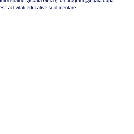
 limbi străine. Școala oferă și un program „Școală după
esc activități educative suplimentare.