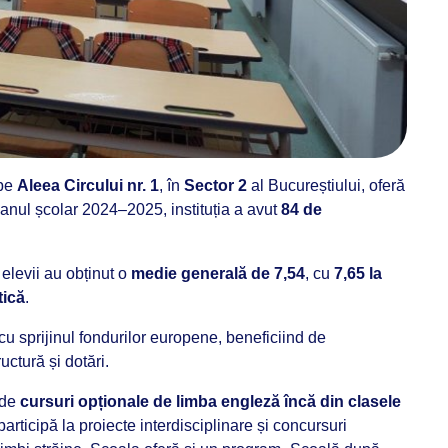
 pe
Aleea Circului nr. 1
, în
Sector 2
al Bucureștiului, oferă
n anul școlar 2024–2025, instituția a avut
84 de
, elevii au obținut o
medie generală de 7,54
, cu
7,65 la
tică
.
cu sprijinul fondurilor europene, beneficiind de
uctură și dotări.
 de
cursuri opționale de limba engleză încă din clasele
articipă la proiecte interdisciplinare și concursuri