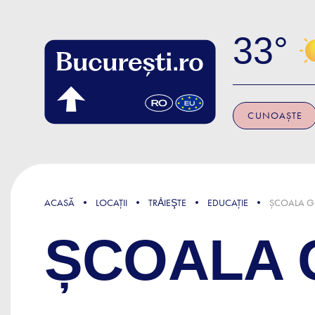
Skip to main content
33
CUNOAȘTE
ACASĂ
LOCAȚII
TRǍIEŞTE
EDUCAȚIE
ȘCOALA G
ȘCOALA G