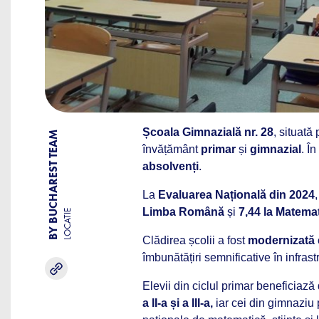
Școala Gimnazială nr. 28
, situată
BY BUCHAREST TEAM
învățământ
primar
și
gimnazial
. Î
absolvenți
.
La
Evaluarea Națională din 2024
Limba Română
și
7,44 la Matema
LOCATIE
Clădirea școlii a fost
modernizată
îmbunătățiri semnificative în infrastr
Elevii din ciclul primar beneficiază
a II-a și a III-a,
iar cei din gimnaziu p