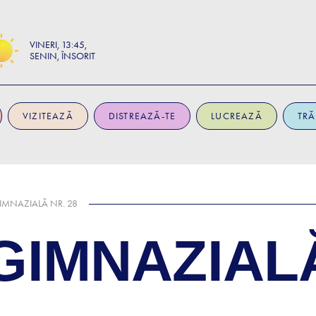
VINERI
13:45
SENIN, ÎNSORIT
VIZITEAZĂ
DISTREAZĂ-TE
LUCREAZĂ
TRĂ
IMNAZIALĂ NR. 28
IMNAZIALĂ