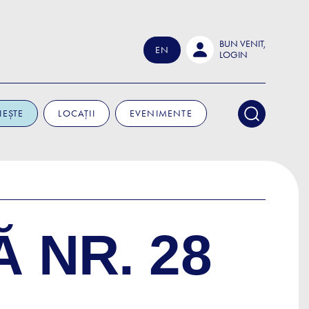
BUN VENIT,
EN
LOGIN
IEȘTE
LOCAȚII
EVENIMENTE
 NR. 28