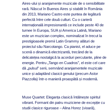
Aires-ului și aranjamente muzicale de o sensibilitate
rară. Născut în Buenos Aires și stabilit în România
din 2013, Mariano Castro este puntea de legătură
perfectă între cele două culturi. Cu o carieră
internațională impresionantă ce include peste 40 de
turnee în Europa, SUA și America Latină, Mariano
este un muzician complex, nominalizat în trecut la
prestigioasele premii Latin Grammy alături de
proiectul său Narcotango. Ca pianist, el aduce pe
scenă o dinamică electrizantă, trecând de la
delicatețea nostalgică la acorduri percutante, pline de
energie. Pentru „Tango en Cuadros”, el este cel care
dă „pulsul” serii, semnând aranjamentele muzicale
unice și adaptând clasicii genului (precum Astor
Piazzolla) într-o manieră proaspătă și modernă.
Muse Quartet: Eleganța clasică întâlnește spiritul
vibrant. Formant din patru muziciene de excepție cu
studii clasice riguroase – Alina Horez (vioară),