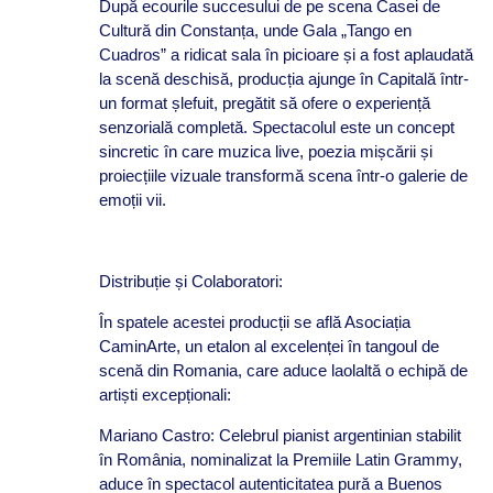
După ecourile succesului de pe scena Casei de
Cultură din Constanța, unde Gala „Tango en
Cuadros” a ridicat sala în picioare și a fost aplaudată
la scenă deschisă, producția ajunge în Capitală într-
un format șlefuit, pregătit să ofere o experiență
senzorială completă. Spectacolul este un concept
sincretic în care muzica live, poezia mișcării și
proiecțiile vizuale transformă scena într-o galerie de
emoții vii.
Distribuție și Colaboratori:
În spatele acestei producții se află Asociația
CaminArte, un etalon al excelenței în tangoul de
scenă din Romania, care aduce laolaltă o echipă de
artiști excepționali:
Mariano Castro: Celebrul pianist argentinian stabilit
în România, nominalizat la Premiile Latin Grammy,
aduce în spectacol autenticitatea pură a Buenos