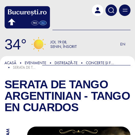
Skip to main content
34
JOI
19:08
EN
SENIN, ÎNSORIT
ACASĂ
EVENIMENTE
DISTREAZǍ-TE
CONCERTE ȘI FESTIVALURI
SERATA DE TANGO ARGENTINIAN - TANGO EN CUARDOS
SERATA DE TANGO
ARGENTINIAN - TANGO
EN CUARDOS