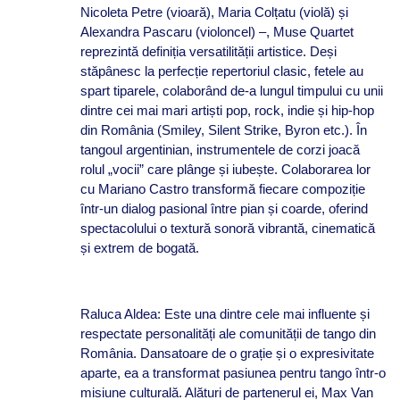
Nicoleta Petre (vioară), Maria Colțatu (violă) și
Alexandra Pascaru (violoncel) –, Muse Quartet
reprezintă definiția versatilității artistice. Deși
stăpânesc la perfecție repertoriul clasic, fetele au
spart tiparele, colaborând de-a lungul timpului cu unii
dintre cei mai mari artiști pop, rock, indie și hip-hop
din România (Smiley, Silent Strike, Byron etc.). În
tangoul argentinian, instrumentele de corzi joacă
rolul „vocii” care plânge și iubește. Colaborarea lor
cu Mariano Castro transformă fiecare compoziție
într-un dialog pasional între pian și coarde, oferind
spectacolului o textură sonoră vibrantă, cinematică
și extrem de bogată.
Raluca Aldea: Este una dintre cele mai influente și
respectate personalități ale comunității de tango din
România. Dansatoare de o grație și o expresivitate
aparte, ea a transformat pasiunea pentru tango într-o
misiune culturală. Alături de partenerul ei, Max Van