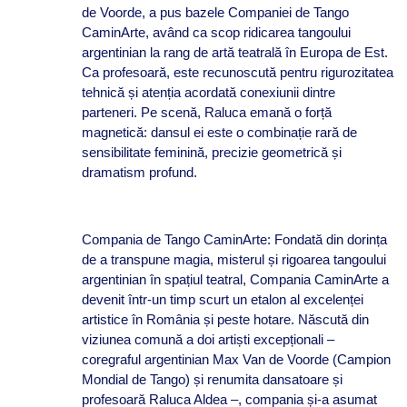
de Voorde, a pus bazele Companiei de Tango
CaminArte, având ca scop ridicarea tangoului
argentinian la rang de artă teatrală în Europa de Est.
Ca profesoară, este recunoscută pentru rigurozitatea
tehnică și atenția acordată conexiunii dintre
parteneri. Pe scenă, Raluca emană o forță
magnetică: dansul ei este o combinație rară de
sensibilitate feminină, precizie geometrică și
dramatism profund.
Compania de Tango CaminArte: Fondată din dorința
de a transpune magia, misterul și rigoarea tangoului
argentinian în spațiul teatral, Compania CaminArte a
devenit într-un timp scurt un etalon al excelenței
artistice în România și peste hotare. Născută din
viziunea comună a doi artiști excepționali –
coregraful argentinian Max Van de Voorde (Campion
Mondial de Tango) și renumita dansatoare și
profesoară Raluca Aldea –, compania și-a asumat