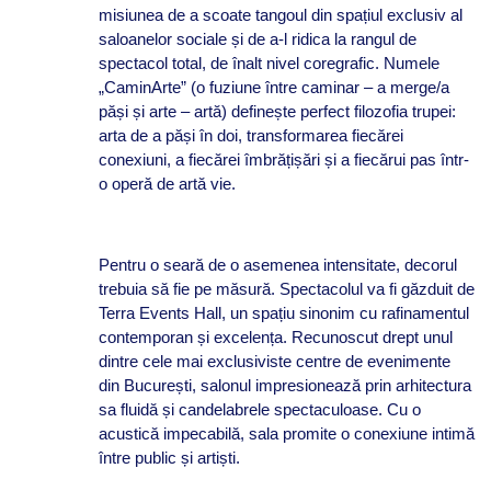
misiunea de a scoate tangoul din spațiul exclusiv al
saloanelor sociale și de a-l ridica la rangul de
spectacol total, de înalt nivel coregrafic. Numele
„CaminArte” (o fuziune între caminar – a merge/a
păși și arte – artă) definește perfect filozofia trupei:
arta de a păși în doi, transformarea fiecărei
conexiuni, a fiecărei îmbrățișări și a fiecărui pas într-
o operă de artă vie.
Pentru o seară de o asemenea intensitate, decorul
trebuia să fie pe măsură. Spectacolul va fi găzduit de
Terra Events Hall, un spațiu sinonim cu rafinamentul
contemporan și excelența. Recunoscut drept unul
dintre cele mai exclusiviste centre de evenimente
din București, salonul impresionează prin arhitectura
sa fluidă și candelabrele spectaculoase. Cu o
acustică impecabilă, sala promite o conexiune intimă
între public și artiști.