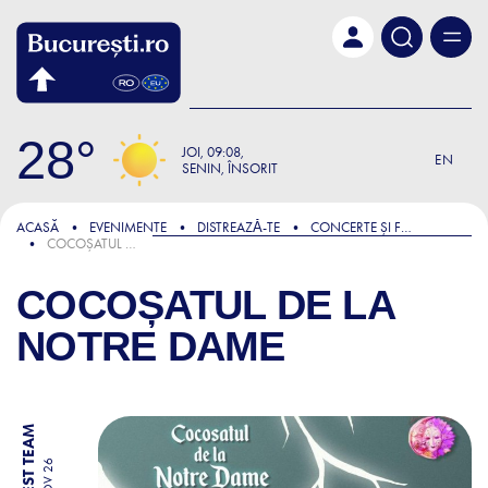
Skip to main content
28
JOI
09:08
EN
SENIN, ÎNSORIT
ACASĂ
EVENIMENTE
DISTREAZǍ-TE
CONCERTE ȘI FESTIVALURI
COCOȘATUL DE LA NOTRE DAME
COCOȘATUL DE LA
NOTRE DAME