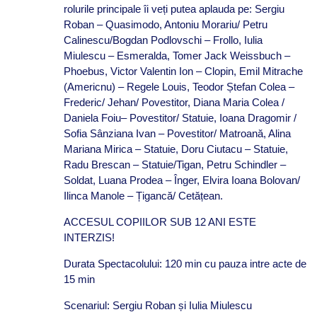
rolurile principale îi veți putea aplauda pe: Sergiu
Roban – Quasimodo, Antoniu Morariu/ Petru
Calinescu/Bogdan Podlovschi – Frollo, Iulia
Miulescu – Esmeralda, Tomer Jack Weissbuch –
Phoebus, Victor Valentin Ion – Clopin, Emil Mitrache
(Americnu) – Regele Louis, Teodor Ștefan Colea –
Frederic/ Jehan/ Povestitor, Diana Maria Colea /
Daniela Foiu– Povestitor/ Statuie, Ioana Dragomir /
Sofia Sânziana Ivan – Povestitor/ Matroană, Alina
Mariana Mirica – Statuie, Doru Ciutacu – Statuie,
Radu Brescan – Statuie/Tigan, Petru Schindler –
Soldat, Luana Prodea – Înger, Elvira Ioana Bolovan/
Ilinca Manole – Țigancă/ Cetățean.
ACCESUL COPIILOR SUB 12 ANI ESTE
INTERZIS!
Durata Spectacolului: 120 min cu pauza intre acte de
15 min
Scenariul: Sergiu Roban și Iulia Miulescu