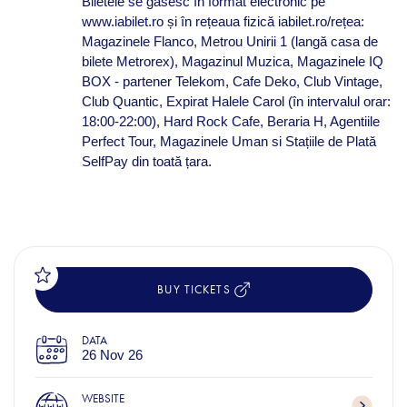
Biletele se găsesc în format electronic pe
www.iabilet.ro și în rețeaua fizică iabilet.ro/rețea:
Magazinele Flanco, Metrou Unirii 1 (langă casa de
bilete Metrorex), Magazinul Muzica, Magazinele IQ
BOX - partener Telekom, Cafe Deko, Club Vintage,
Club Quantic, Expirat Halele Carol (în intervalul orar:
18:00-22:00), Hard Rock Cafe, Beraria H, Agentiile
Perfect Tour, Magazinele Uman si Stațiile de Plată
SelfPay din toată țara.
BUY TICKETS
DATA
26 Nov 26
WEBSITE