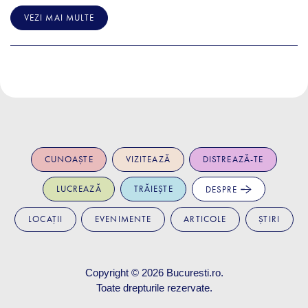
VEZI MAI MULTE
CUNOAȘTE
VIZITEAZĂ
DISTREAZĂ-TE
LUCREAZĂ
TRĂIEȘTE
DESPRE
LOCAȚII
EVENIMENTE
ARTICOLE
ȘTIRI
Copyright © 2026
Bucuresti.ro
.
Toate drepturile rezervate.