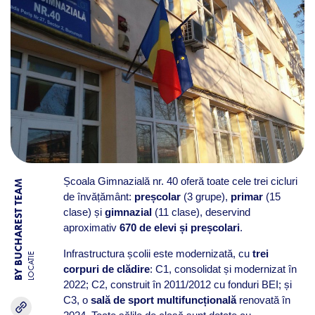
Școala Gimnazială nr. 40 oferă toate cele trei cicluri
BY BUCHAREST TEAM
de învățământ:
preșcolar
(3 grupe),
primar
(15
clase) și
gimnazial
(11 clase), deservind
aproximativ
670 de elevi și preșcolari
.
Infrastructura școlii este modernizată, cu
trei
LOCATIE
corpuri de clădire
: C1, consolidat și modernizat în
2022; C2, construit în 2011/2012 cu fonduri BEI; și
C3, o
sală de sport multifuncțională
renovată în