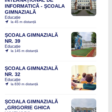
INTERNAȚIONAL DE
INFORMATICĂ - ȘCOALA
GIMNAZIALĂ
Educație
la 45 m distanță
ȘCOALA GIMNAZIALĂ
NR. 39
Educație
la 145 m distanță
ȘCOALA GIMNAZIALĂ
NR. 32
Educație
la 830 m distanță
ȘCOALA GIMNAZIALĂ
„GRIGORIE GHICA