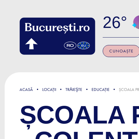
Skip to main content
26
CUNOAȘTE
ACASĂ
LOCAȚII
TRǍIEŞTE
EDUCAȚIE
ȘCOALA P
ȘCOALA 