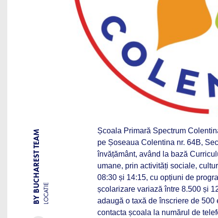
Școala Primară Spectrum Colentina e
BY BUCHAREST TEAM
pe Șoseaua Colentina nr. 64B, Sec
învățământ, având la bază Curriculu
umane, prin activități sociale, cult
08:30 și 14:15, cu opțiuni de progr
LOCATIE
școlarizare variază între 8.500 și 1
adaugă o taxă de înscriere de 500 eu
contacta școala la numărul de tele