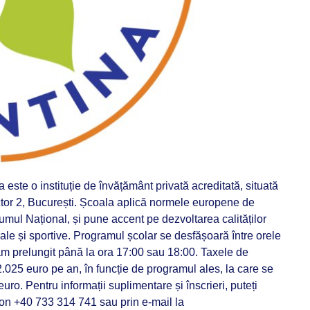
ste o instituție de învățământ privată acreditată, situată
tor 2, București. Școala aplică normele europene de
mul Național, și pune accent pe dezvoltarea calităților
urale și sportive. Programul școlar se desfășoară între orele
am prelungit până la ora 17:00 sau 18:00. Taxele de
2.025 euro pe an, în funcție de programul ales, la care se
ro. Pentru informații suplimentare și înscrieri, puteți
fon +40 733 314 741 sau prin e-mail la