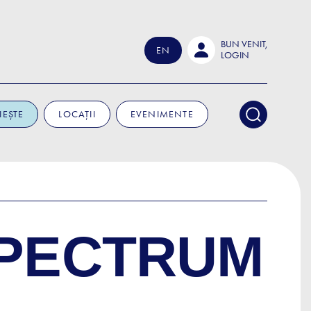
BUN VENIT,
EN
LOGIN
IEȘTE
LOCAȚII
EVENIMENTE
SPECTRUM