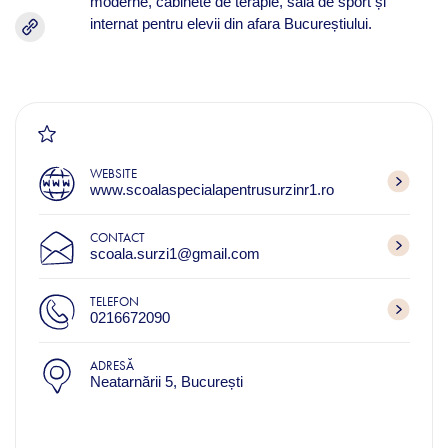
moderne, cabinete de terapie, sală de sport și
internat pentru elevii din afara Bucureștiului.
WEBSITE
www.scoalaspecialapentrusurzinr1.ro
CONTACT
scoala.surzi1@gmail.com
TELEFON
0216672090
ADRESĂ
Neatarnării 5, București