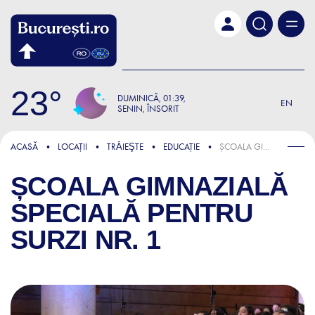
Skip to main content
23
DUMINICĂ
01:39
EN
SENIN, ÎNSORIT
ACASĂ
LOCAȚII
TRǍIEŞTE
EDUCAȚIE
ȘCOALA GIMNAZIALĂ SPECIALĂ PENTRU SURZI NR. 1
ȘCOALA GIMNAZIALĂ
SPECIALĂ PENTRU
SURZI NR. 1