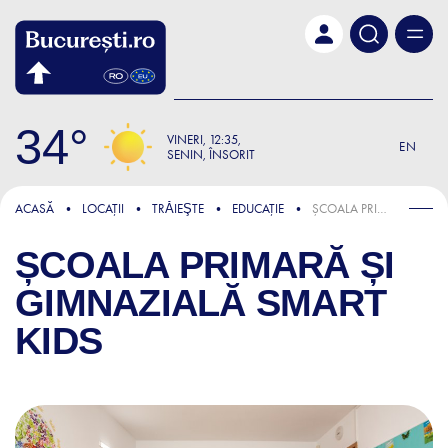
Skip to main content
34
VINERI
12:35
EN
SENIN, ÎNSORIT
ACASĂ
LOCAȚII
TRǍIEŞTE
EDUCAȚIE
ȘCOALA PRIMARĂ ȘI GIMNAZIALĂ SMART KIDS
ȘCOALA PRIMARĂ ȘI
GIMNAZIALĂ SMART
KIDS