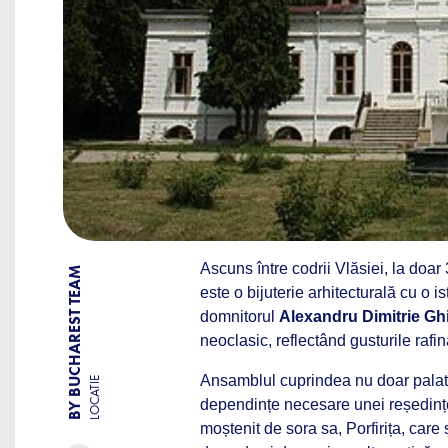
Ascuns între codrii Vlăsiei, la doa
BY BUCHAREST TEAM
este o bijuterie arhitecturală cu o i
domnitorul
Alexandru Dimitrie Gh
neoclasic, reflectând gusturile rafina
Ansamblul cuprindea nu doar palatul,
LOCATIE
dependințe necesare unei reședinț
moștenit de sora sa, Porfirița, care