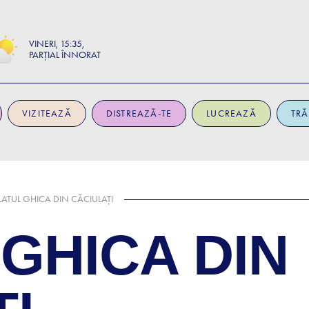
VINERI
15:35
PARȚIAL ÎNNORAT
VIZITEAZĂ
DISTREAZĂ-TE
LUCREAZĂ
TRĂ
LATUL GHICA DIN CĂCIULAȚI
GHICA DIN