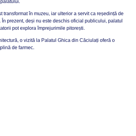
alatului. ​
st transformat în muzeu, iar ulterior a servit ca reședință de
 prezent, deși nu este deschis oficial publicului, palatul
tatorii pot explora împrejurimile pitorești.​
hitectură, o vizită la Palatul Ghica din Căciulați oferă o
 plină de farmec.