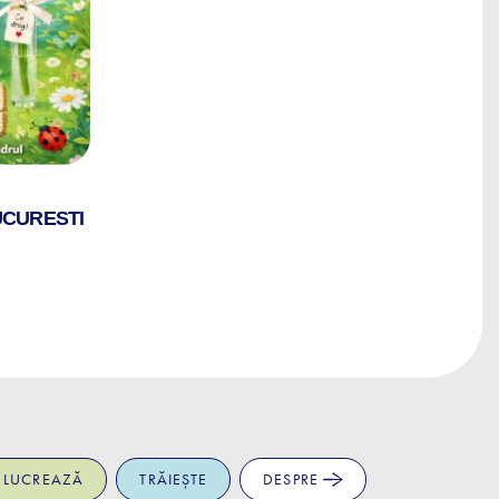
UCURESTI
LUCREAZĂ
TRĂIEȘTE
DESPRE