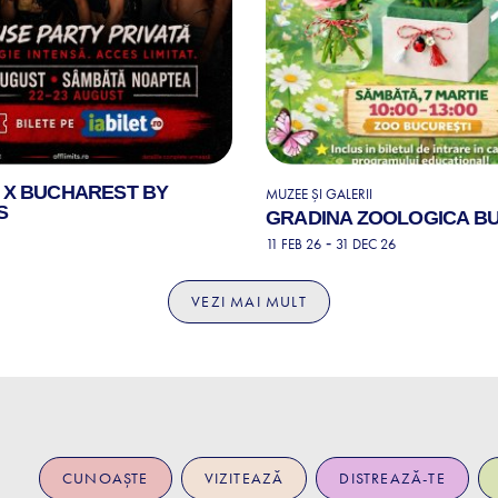
 X BUCHAREST BY
MUZEE ȘI GALERII
S
GRADINA ZOOLOGICA B
-
11 FEB 26
31 DEC 26
VEZI MAI MULT
CUNOAȘTE
VIZITEAZĂ
DISTREAZĂ-TE