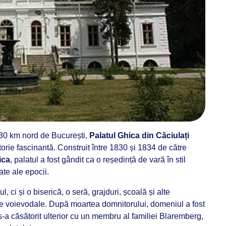
r 30 km nord de București,
Palatul Ghica din Căciulați
storie fascinantă. Construit între 1830 și 1834 de către
ica
, palatul a fost gândit ca o reședință de vară în stil
te ale epocii. ​
 ci și o biserică, o seră, grajduri, școală și alte
e voievodale. După moartea domnitorului, domeniul a fost
 s-a căsătorit ulterior cu un membru al familiei Blaremberg,