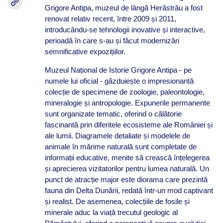
Grigore Antipa, muzeul de lângă Herăstrău a fost
renovat relativ recent, între 2009 și 2011,
introducându-se tehnologii inovative și interactive,
perioadă în care s-au și făcut modernizări
semnificative expozițiilor.
Muzeul Național de Istorie Grigore Antipa - pe
numele lui oficial - găzduiește o impresionantă
colecție de specimene de zoologie, paleontologie,
mineralogie și antropologie. Expunerile permanente
sunt organizate tematic, oferind o călătorie
fascinantă prin diferitele ecosisteme ale României și
ale lumii. Diagramele detaliate și modelele de
animale în mărime naturală sunt completate de
informații educative, menite să crească înțelegerea
și aprecierea vizitatorilor pentru lumea naturală. Un
punct de atracție major este diorama care prezintă
fauna din Delta Dunării, redată într-un mod captivant
și realist. De asemenea, colecțiile de fosile și
minerale aduc la viață trecutul geologic al