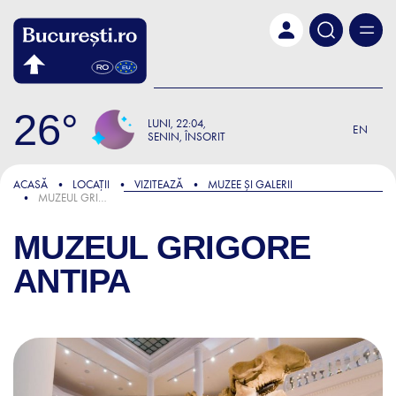
Skip to main content
26
LUNI
22:04
EN
SENIN, ÎNSORIT
ACASĂ
LOCAȚII
VIZITEAZĂ
MUZEE ȘI GALERII
MUZEUL GRIGORE ANTIPA
MUZEUL GRIGORE
ANTIPA