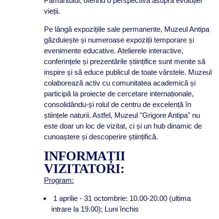
Pământului, oferind o perspectivă asupra evoluției
vieții.
Pe lângă expozițiile sale permanente, Muzeul Antipa
găzduiește și numeroase expoziții temporare și
evenimente educative. Atelierele interactive,
conferințele și prezentările științifice sunt menite să
inspire și să educe publicul de toate vârstele. Muzeul
colaborează activ cu comunitatea academică și
participă la proiecte de cercetare internaționale,
consolidându-și rolul de centru de excelență în
științele naturii. Astfel, Muzeul "Grigore Antipa" nu
este doar un loc de vizitat, ci și un hub dinamic de
cunoaștere și descoperire științifică.
INFORMAȚII
VIZITATORI:
Program:
1 aprilie - 31 octombrie: 10.00-20.00 (ultima
intrare la 19.00); Luni închis