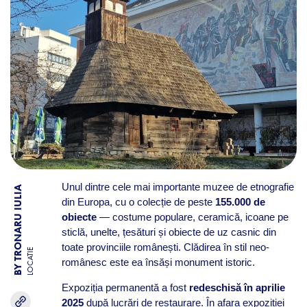
Unul dintre cele mai importante muzee de etnografie
BY TRONARU IULIA
din Europa, cu o colecție de peste
155.000 de
obiecte
— costume populare, ceramică, icoane pe
sticlă, unelte, țesături și obiecte de uz casnic din
toate provinciile românești. Clădirea în stil neo-
LOCATIE
românesc este ea însăși monument istoric.
Expoziția permanentă a fost
redeschisă în aprilie
2025
după lucrări de restaurare. În afara expoziției