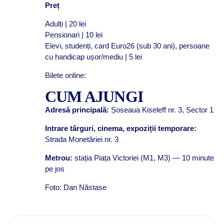
Preț
Adulți | 20 lei
Pensionari | 10 lei
Elevi, studenți, card Euro26 (sub 30 ani), persoane
cu handicap ușor/mediu | 5 lei
Bilete online:
CUM AJUNGI
Adresă principală:
Șoseaua Kiseleff nr. 3, Sector 1
Intrare târguri, cinema, expoziții temporare:
Strada Monetăriei nr. 3
Metrou:
stația Piața Victoriei (M1, M3) — 10 minute
pe jos
Foto: Dan Năstase