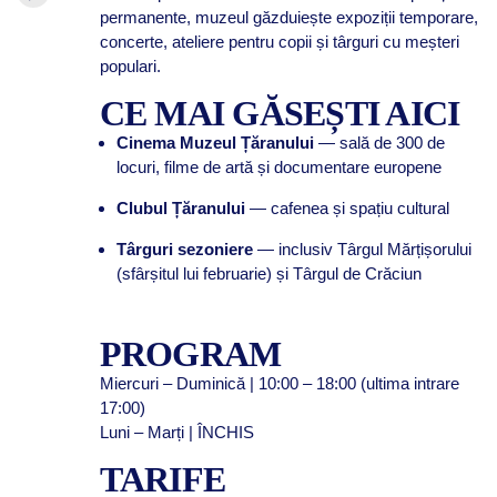
permanente, muzeul găzduiește expoziții temporare,
concerte, ateliere pentru copii și târguri cu meșteri
populari.
CE MAI GĂSEȘTI AICI
Cinema Muzeul Țăranului
— sală de 300 de
locuri, filme de artă și documentare europene
Clubul Țăranului
— cafenea și spațiu cultural
Târguri sezoniere
— inclusiv Târgul Mărțișorului
(sfârșitul lui februarie) și Târgul de Crăciun
PROGRAM
Miercuri – Duminică | 10:00 – 18:00 (ultima intrare
17:00)
Luni – Marți | ÎNCHIS
TARIFE