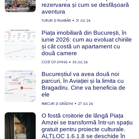
rezervarea și cum se desfășoară
aventura
TURURI ȘI PLIMBĂRI
31 JUL 26
Piața imobiliară din București, în
iunie 2026: cum au evoluat chiriile
și cât costă un apartament cu
două camere
COST OF LIVING
30 JUL 26
Bucureștiul va avea două noi
parcuri, în Aviației și la limita cu
Bragadiru. Cine va beneficia de
ele
PARCURI ȘI GRĂDINI
27 JUL 26
O fostă croitorie de lângă Piața
Amzei se transformă într-un spațiu
gratuit pentru proiecte culturale.
ALTLOC 1.6.1.8 se deschide în