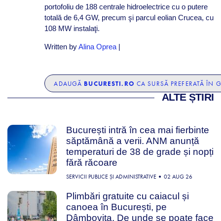
portofoliu de 188 centrale hidroelectrice cu o putere
totală de 6,4 GW, precum şi parcul eolian Crucea, cu
108 MW instalaţi.
Written by
Alina Oprea
|
BUCURESTI.RO
ADAUGĂ
CA SURSĂ PREFERATĂ ÎN 
ALTE ȘTIRI
București intră în cea mai fierbinte
săptămână a verii. ANM anunță
temperaturi de 38 de grade și nopți
fără răcoare
SERVICII PUBLICE ȘI ADMINISTRATIVE
02 AUG 26
Plimbări gratuite cu caiacul și
canoea în București, pe
Dâmbovița. De unde se poate face