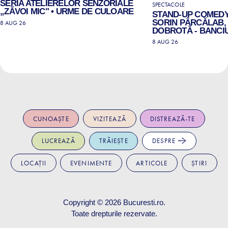
SERIA ATELIERELOR SENZORIALE
SPECTACOLE
„ZĂVOI MIC" • URME DE CULOARE
STAND-UP COMEDY
SORIN PÂRCĂLAB, 
8 AUG 26
DOBROTĂ - BANCIU
8 AUG 26
CUNOAȘTE
VIZITEAZĂ
DISTREAZĂ-TE
LUCREAZĂ
TRĂIEȘTE
DESPRE
LOCAȚII
EVENIMENTE
ARTICOLE
ȘTIRI
Copyright © 2026
Bucuresti.ro
.
Toate drepturile rezervate.