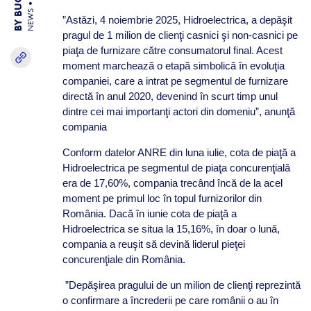
NEWS
”Astăzi, 4 noiembrie 2025, Hidroelectrica, a depăşit
pragul de 1 milion de clienţi casnici şi non-casnici pe
piaţa de furnizare către consumatorul final. Acest
moment marchează o etapă simbolică în evoluţia
companiei, care a intrat pe segmentul de furnizare
directă în anul 2020, devenind în scurt timp unul
dintre cei mai importanţi actori din domeniu”, anunţă
compania
Conform datelor ANRE din luna iulie, cota de piaţă a
Hidroelectrica pe segmentul de piaţa concurenţială
era de 17,60%, compania trecând încă de la acel
moment pe primul loc în topul furnizorilor din
România. Dacă în iunie cota de piaţă a
Hidroelectrica se situa la 15,16%, în doar o lună,
compania a reuşit să devină liderul pieţei
concurenţiale din România.
”Depăşirea pragului de un milion de clienţi reprezintă
o confirmare a încrederii pe care românii o au în