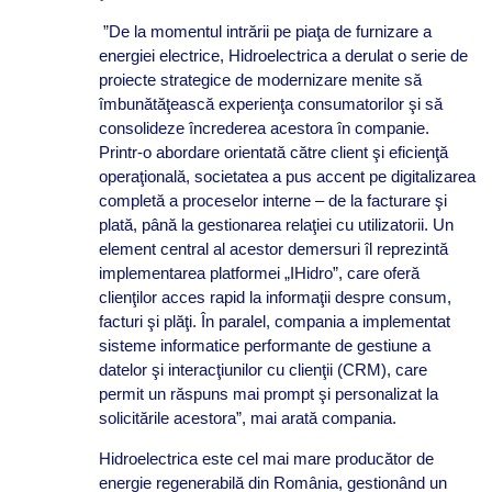
”De la momentul intrării pe piaţa de furnizare a
energiei electrice, Hidroelectrica a derulat o serie de
proiecte strategice de modernizare menite să
îmbunătăţească experienţa consumatorilor şi să
consolideze încrederea acestora în companie.
Printr-o abordare orientată către client şi eficienţă
operaţională, societatea a pus accent pe digitalizarea
completă a proceselor interne – de la facturare şi
plată, până la gestionarea relaţiei cu utilizatorii. Un
element central al acestor demersuri îl reprezintă
implementarea platformei „IHidro”, care oferă
clienţilor acces rapid la informaţii despre consum,
facturi şi plăţi. În paralel, compania a implementat
sisteme informatice performante de gestiune a
datelor şi interacţiunilor cu clienţii (CRM), care
permit un răspuns mai prompt şi personalizat la
solicitările acestora”, mai arată compania.
Hidroelectrica este cel mai mare producător de
energie regenerabilă din România, gestionând un