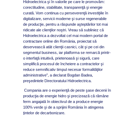
Hidroelectrica şi în valorile pe care le promovăm:
corectitudine, stabilitate, transparenţă şi energie
curată. Vom continua cu perseverenţă investiţiile în
digitalizare, servicii moderne şi surse regenerabile
de producţie, pentru a răspunde aşteptărilor tot mai
ridicate ale clienţilor noştri. Vreau să subliniez că
Hidroelectrica a dezvoltat cel mai modern portal de
contractare online din România, proiectat să
deservească atât clienţii casnici, cât şi pe cei din
segmentul business, iar platforma se remarcă printr-
o interfaţă intuitivă, prietenoasă şi sigură, care
simplifică procesul de încheiere a contractelor şi
reduce semnificativ timpul necesar formalităţilor
administrative”, a declarat Bogdan Badea,
preşedintele Directoratului Hidroelectrica.
Compania are o experienţă de peste şase decenii în
producţia de energie hidro şi precizează că rămâne
ferm angajată în obiectivul de a produce energie
100% verde şi de a sprijini România în atingerea
ţintelor de decarbonizare.