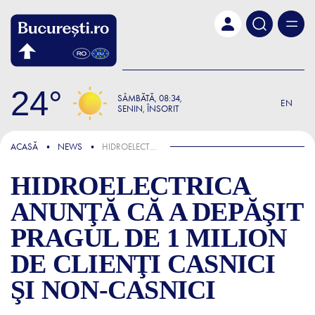
Skip to main content
24
SÂMBĂTĂ
08:34
EN
SENIN, ÎNSORIT
ȘTIRI
ACASĂ
NEWS
HIDROELECTRICA ANUNŢĂ CĂ A DEPĂŞIT PRAGUL DE 1 MILION DE CLIENŢI CASNICI ŞI NON-CASNICI
HIDROELECTRICA
ANUNŢĂ CĂ A DEPĂŞIT
PRAGUL DE 1 MILION
DE CLIENŢI CASNICI
ŞI NON-CASNICI