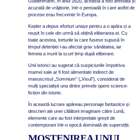
Guldenmann. În anul 1620, aceasta a fost arestată și
acuzată de vrăjitorie, într-o perioadă în care astfel de
procese erau frecvente în Europa.
Kepler a depus eforturi uriașe pentru a o apăra și a
reușit în cele din urmă să obțină eliberarea ei. Cu
toate acestea, torturile la care fusese supusă în
timpul detenției i-au afectat grav sănătatea, iar
femeia a murit la scurt timp după eliberare.
Unii istorici au sugerat că suspiciunile împotriva
mamei sale ar fi fost alimentate indirect de
manuscrisul „Somnium” („Visul”), considerat de
mulți specialiști una dintre primele opere science-
fiction din istorie.
În această lucrare apăreau personaje fantastice și
descrieri ale unei călătorii imaginare către Lună,
elemente care au fost interpretate greșit de
contemporani într-o epocă dominată de superstiții.
MOȘTENIREA UNUI