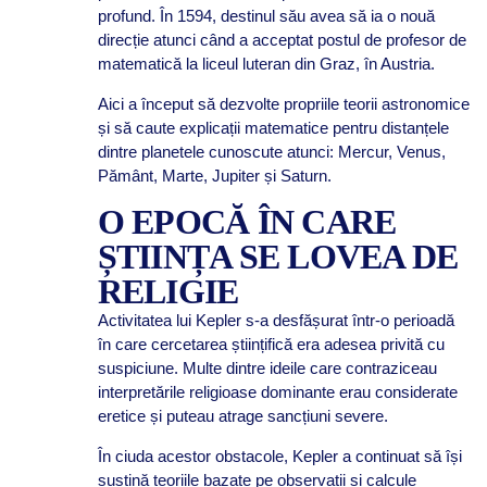
profund. În 1594, destinul său avea să ia o nouă
direcție atunci când a acceptat postul de profesor de
matematică la liceul luteran din Graz, în Austria.
Aici a început să dezvolte propriile teorii astronomice
și să caute explicații matematice pentru distanțele
dintre planetele cunoscute atunci: Mercur, Venus,
Pământ, Marte, Jupiter și Saturn.
O EPOCĂ ÎN CARE
ȘTIINȚA SE LOVEA DE
RELIGIE
Activitatea lui Kepler s-a desfășurat într-o perioadă
în care cercetarea științifică era adesea privită cu
suspiciune. Multe dintre ideile care contraziceau
interpretările religioase dominante erau considerate
eretice și puteau atrage sancțiuni severe.
În ciuda acestor obstacole, Kepler a continuat să își
susțină teoriile bazate pe observații și calcule