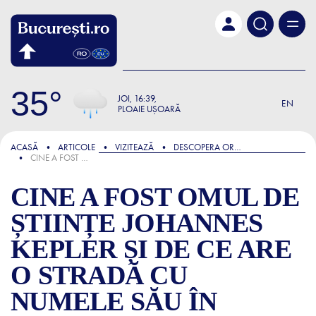
Skip to main content
35
JOI
16:39
EN
PLOAIE UȘOARĂ
FOCUS
ACASĂ
ARTICOLE
VIZITEAZĂ
DESCOPERA ORASUL
CINE A FOST OMUL DE ȘTIINȚE JOHANNES KEPLER ȘI DE CE ARE O STRADĂ CU NUMELE SĂU ÎN BUCUREȘTI
CINE A FOST OMUL DE
ȘTIINȚE JOHANNES
KEPLER ȘI DE CE ARE
O STRADĂ CU
NUMELE SĂU ÎN