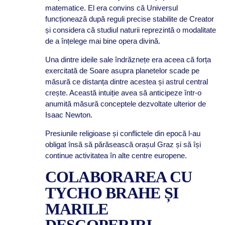
matematice. El era convins că Universul
funcționează după reguli precise stabilite de Creator
și considera că studiul naturii reprezintă o modalitate
de a înțelege mai bine opera divină.
Una dintre ideile sale îndrăznețe era aceea că forța
exercitată de Soare asupra planetelor scade pe
măsură ce distanța dintre acestea și astrul central
crește. Această intuiție avea să anticipeze într-o
anumită măsură conceptele dezvoltate ulterior de
Isaac Newton.
Presiunile religioase și conflictele din epocă l-au
obligat însă să părăsească orașul Graz și să își
continue activitatea în alte centre europene.
COLABORAREA CU
TYCHO BRAHE ȘI
MARILE