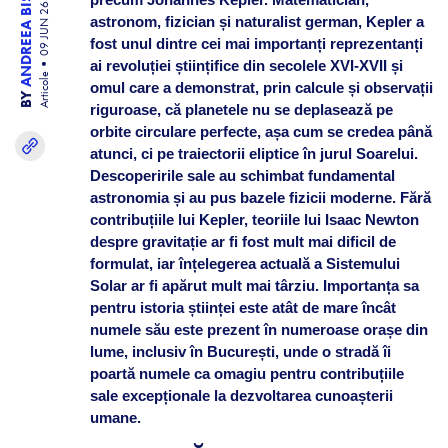
ANDREEA BISINICU
09 JUN 26
astronom, fizician și naturalist german, Kepler a
fost unul dintre cei mai importanți reprezentanți
ai revoluției științifice din secolele XVI-XVII și
Articole
omul care a demonstrat, prin calcule și observații
BY
riguroase, că planetele nu se deplasează pe
orbite circulare perfecte, așa cum se credea până
atunci, ci pe traiectorii eliptice în jurul Soarelui.
Descoperirile sale au schimbat fundamental
astronomia și au pus bazele fizicii moderne. Fără
contribuțiile lui Kepler, teoriile lui Isaac Newton
despre gravitație ar fi fost mult mai dificil de
formulat, iar înțelegerea actuală a Sistemului
Solar ar fi apărut mult mai târziu. Importanța sa
pentru istoria științei este atât de mare încât
numele său este prezent în numeroase orașe din
lume, inclusiv în București, unde o stradă îi
poartă numele ca omagiu pentru contribuțiile
sale excepționale la dezvoltarea cunoașterii
umane.