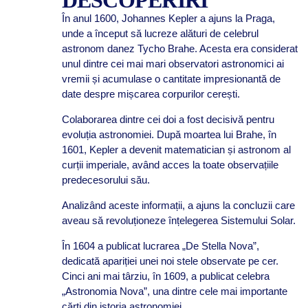
DESCOPERIRI
În anul 1600, Johannes Kepler a ajuns la Praga,
unde a început să lucreze alături de celebrul
astronom danez Tycho Brahe. Acesta era considerat
unul dintre cei mai mari observatori astronomici ai
vremii și acumulase o cantitate impresionantă de
date despre mișcarea corpurilor cerești.
Colaborarea dintre cei doi a fost decisivă pentru
evoluția astronomiei. După moartea lui Brahe, în
1601, Kepler a devenit matematician și astronom al
curții imperiale, având acces la toate observațiile
predecesorului său.
Analizând aceste informații, a ajuns la concluzii care
aveau să revoluționeze înțelegerea Sistemului Solar.
În 1604 a publicat lucrarea „De Stella Nova”,
dedicată apariției unei noi stele observate pe cer.
Cinci ani mai târziu, în 1609, a publicat celebra
„Astronomia Nova”, una dintre cele mai importante
cărți din istoria astronomiei.