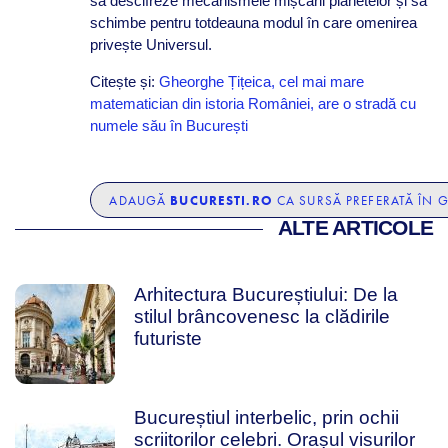
să descifreze mecanismele mișcării planetelor și să
schimbe pentru totdeauna modul în care omenirea
privește Universul.
Citește și:
Gheorghe Țițeica, cel mai mare
matematician din istoria României, are o stradă cu
numele său în București
BUCURESTI.RO
ADAUGĂ
CA SURSĂ PREFERATĂ ÎN 
ALTE ARTICOLE
Arhitectura Bucureștiului: De la
stilul brâncovenesc la clădirile
futuriste
Bucureștiul interbelic, prin ochii
scriitorilor celebri. Orașul visurilor