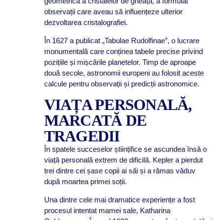
geometrică a cristalelor de gheață, a formulat
observații care aveau să influențeze ulterior
dezvoltarea cristalografiei.
În 1627 a publicat „Tabulae Rudolfinae”, o lucrare
monumentală care conținea tabele precise privind
pozițiile și mișcările planetelor. Timp de aproape
două secole, astronomii europeni au folosit aceste
calcule pentru observații și predicții astronomice.
VIAȚA PERSONALĂ,
MARCATĂ DE
TRAGEDII
În spatele succeselor științifice se ascundea însă o
viață personală extrem de dificilă. Kepler a pierdut
trei dintre cei șase copii ai săi și a rămas văduv
după moartea primei soții.
Una dintre cele mai dramatice experiențe a fost
procesul intentat mamei sale, Katharina