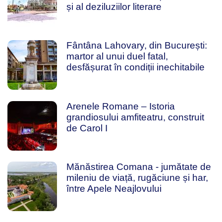
și al deziluziilor literare
Fântâna Lahovary, din București:
martor al unui duel fatal,
desfășurat în condiții inechitabile
Arenele Romane – Istoria
grandiosului amfiteatru, construit
de Carol I
Mănăstirea Comana - jumătate de
mileniu de viață, rugăciune și har,
între Apele Neajlovului