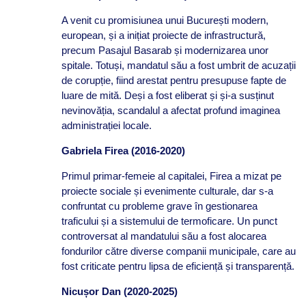
A venit cu promisiunea unui București modern,
european, și a inițiat proiecte de infrastructură,
precum Pasajul Basarab și modernizarea unor
spitale. Totuși, mandatul său a fost umbrit de acuzații
de corupție, fiind arestat pentru presupuse fapte de
luare de mită. Deși a fost eliberat și și-a susținut
nevinovăția, scandalul a afectat profund imaginea
administrației locale.
Gabriela Firea (2016-2020)
Primul primar-femeie al capitalei, Firea a mizat pe
proiecte sociale și evenimente culturale, dar s-a
confruntat cu probleme grave în gestionarea
traficului și a sistemului de termoficare. Un punct
controversat al mandatului său a fost alocarea
fondurilor către diverse companii municipale, care au
fost criticate pentru lipsa de eficiență și transparență.
Nicușor Dan (2020-2025)