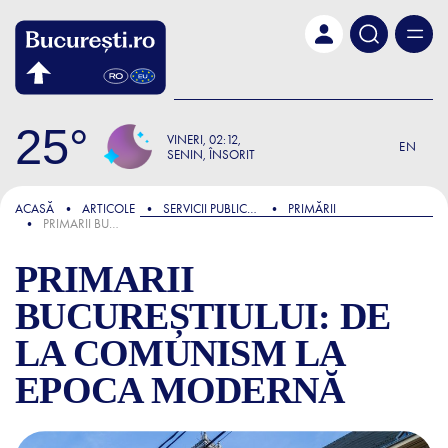
Skip to main content
25
VINERI
02:12
EN
SENIN, ÎNSORIT
FOCUS
ACASĂ
ARTICOLE
SERVICII PUBLICE ȘI ADMINISTRATIVE
PRIMĂRII
PRIMARII BUCUREȘTIULUI: DE LA COMUNISM LA EPOCA MODERNĂ
PRIMARII
BUCUREȘTIULUI: DE
LA COMUNISM LA
EPOCA MODERNĂ
PRIMARII BUCUREȘTIULUI: