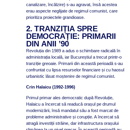
canalizare, încălzire) s-au agravat, însă acestea
erau aspecte neglijate de regimul comunist, care
prioritiza proiectele grandioase.
2. TRANZIȚIA SPRE
DEMOCRAȚIE: PRIMARII
DIN ANII ’90
Revoluția din 1989 a adus o schimbare radicală în
administrația locală, iar Bucureștiul a trecut printr-o
tranziție greoaie. Primarii din această perioadă s-au
confruntat cu lipsa resurselor financiare și cu haosul
urbanistic lăsat moștenire de regimul comunist.
Crin Halaicu (1992-1996)
Primul primar ales democratic după Revoluție,
Halaicu a încercat să readucă orașul pe drumul
modernizării, însă mandatul său a fost marcat de
probleme administrative și corupție. A încercat să
atragă investiții străine, dar infrastructura orașului
rămânea la un nivel precar. În această perioadă au