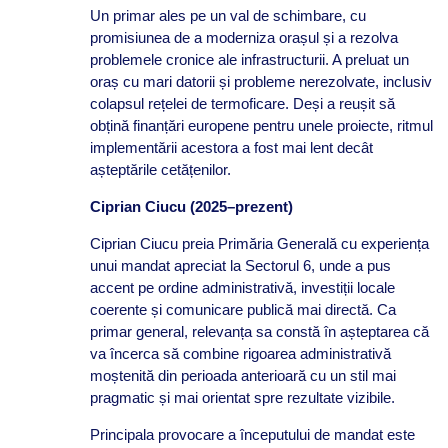
Un primar ales pe un val de schimbare, cu
promisiunea de a moderniza orașul și a rezolva
problemele cronice ale infrastructurii. A preluat un
oraș cu mari datorii și probleme nerezolvate, inclusiv
colapsul rețelei de termoficare. Deși a reușit să
obțină finanțări europene pentru unele proiecte, ritmul
implementării acestora a fost mai lent decât
așteptările cetățenilor.
Ciprian Ciucu (2025–prezent)
Ciprian Ciucu preia Primăria Generală cu experiența
unui mandat apreciat la Sectorul 6, unde a pus
accent pe ordine administrativă, investiții locale
coerente și comunicare publică mai directă. Ca
primar general, relevanța sa constă în așteptarea că
va încerca să combine rigoarea administrativă
moștenită din perioada anterioară cu un stil mai
pragmatic și mai orientat spre rezultate vizibile.
Principala provocare a începutului de mandat este