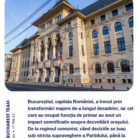
Bucureștiul, capitala României, a trecut prin
BY BUCHAREST TEAM
transformări majore de-a lungul decadelor, iar cei
care au ocupat funcția de primar au avut un
17 FEB 25
impact semnificativ asupra dezvoltării orașului.
De la regimul comunist, când deciziile se luau
sub stricta supraveghere a Partidului, până la