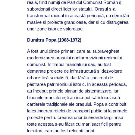
reală, fiind numiți de Partidul Comunist Român și
subordonați direct liderilor statului. Orașul s-a
transformat radical în această perioadă, cu demolări
masive și proiecte grandioase, dar și cu distrugerea
unor zone istorice valoroase.
Dumitru Popa (1968-1972)
A fost unul dintre primarii care au supravegheat
modernizarea orașului conform viziunii regimului
comunist. În timpul mandatului său, au fost
demarate proiecte de infrastructură și dezvoltare
urbanistică socialistă, dar fără a ține cont de
păstrarea patrimoniului istoric. În această perioadă,
au început primele planuri de sistematizare, iar
blocurile muncitorești au început să înlocuiască
cartierele tradiționale ale orașului. Popa a contribuit
la extinderea rețelei de transport public și la primele
proiecte pentru crearea unor bulevarde largi, însă
toate acestea s-au făcut cu mari sacrificii pentru
locuitori, care au fost relocați forțat.