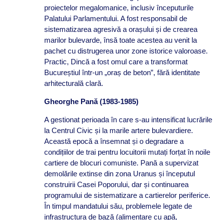
proiectelor megalomanice, inclusiv începuturile
Palatului Parlamentului. A fost responsabil de
sistematizarea agresivă a orașului și de crearea
marilor bulevarde, însă toate acestea au venit la
pachet cu distrugerea unor zone istorice valoroase.
Practic, Dincă a fost omul care a transformat
Bucureștiul într-un „oraș de beton”, fără identitate
arhitecturală clară.
Gheorghe Pană (1983-1985)
A gestionat perioada în care s-au intensificat lucrările
la Centrul Civic și la marile artere bulevardiere.
Această epocă a însemnat și o degradare a
condițiilor de trai pentru locuitorii mutați forțat în noile
cartiere de blocuri comuniste. Pană a supervizat
demolările extinse din zona Uranus și începutul
construirii Casei Poporului, dar și continuarea
programului de sistematizare a cartierelor periferice.
În timpul mandatului său, problemele legate de
infrastructura de bază (alimentare cu apă,