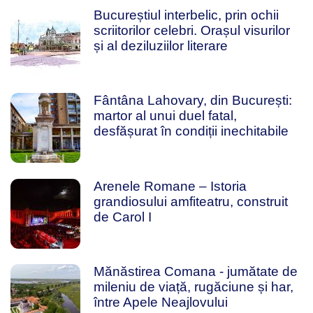
Bucureștiul interbelic, prin ochii
scriitorilor celebri. Orașul visurilor
și al deziluziilor literare
Fântâna Lahovary, din București:
martor al unui duel fatal,
desfășurat în condiții inechitabile
Arenele Romane – Istoria
grandiosului amfiteatru, construit
de Carol I
Mănăstirea Comana - jumătate de
mileniu de viață, rugăciune și har,
între Apele Neajlovului