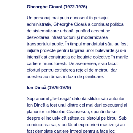
Gheorghe Cioară (1972-1976)
Un personaj mai puțin cunoscut în peisajul
administrativ, Gheorghe Cioară a continuat politica
de sistematizare urbană, punând accent pe
dezvoltarea infrastructurii și modernizarea
transportului public. În timpul mandatului său, au fost
inițiate proiecte pentru lărgirea unor bulevarde și s-a
intensificat construcția de locuințe colective în marile
cartiere muncitorești. De asemenea, s-au făcut
eforturi pentru extinderea rețelei de metrou, dar
acestea au rămas în faza de planificare.
Ion Dincă (1976-1979)
Supranumit „Te-Leagă” datorită stilului său autoritar,
Ion Dincă a fost unul dintre cei mai duri executanți ai
planurilor lui Nicolae Ceaușescu, spunându-se
despre el inclusiv că stătea cu pistolul pe birou. Sub
conducerea sa, s-au făcut exproprieri masive și au
fost demolate cartiere întregi pentru a face loc