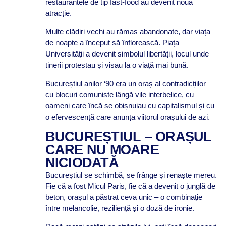
restaurantele de tip fast-food au devenit noua
atracție.
Multe clădiri vechi au rămas abandonate, dar viața
de noapte a început să înflorească. Piața
Universității a devenit simbolul libertății, locul unde
tinerii protestau și visau la o viață mai bună.
Bucureștiul anilor ‘90 era un oraș al contradicțiilor –
cu blocuri comuniste lângă vile interbelice, cu
oameni care încă se obișnuiau cu capitalismul și cu
o efervescență care anunța viitorul orașului de azi.
BUCUREȘTIUL – ORAȘUL
CARE NU MOARE
NICIODATĂ
Bucureștiul se schimbă, se frânge și renaște mereu.
Fie că a fost Micul Paris, fie că a devenit o junglă de
beton, orașul a păstrat ceva unic – o combinație
între melancolie, reziliență și o doză de ironie.