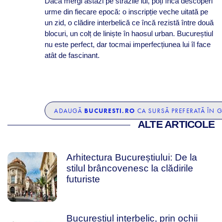
Dacă mergi astăzi pe străzile lui, poți încă descoperi
urme din fiecare epocă: o inscripție veche uitată pe
un zid, o clădire interbelică ce încă rezistă între două
blocuri, un colț de liniște în haosul urban. Bucureștiul
nu este perfect, dar tocmai imperfecțiunea lui îl face
atât de fascinant.
BUCURESTI.RO
ADAUGĂ
CA SURSĂ PREFERATĂ ÎN 
ALTE ARTICOLE
Arhitectura Bucureștiului: De la
stilul brâncovenesc la clădirile
futuriste
Bucureștiul interbelic, prin ochii