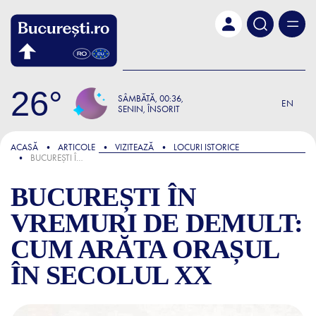
Skip to main content
26
SÂMBĂTĂ
00:36
EN
SENIN, ÎNSORIT
FOCUS
ACASĂ
ARTICOLE
VIZITEAZĂ
LOCURI ISTORICE
BUCUREȘTI ÎN VREMURI DE DEMULT: CUM ARĂTA ORAȘUL ÎN SECOLUL XX
BUCUREȘTI ÎN
VREMURI DE DEMULT:
CUM ARĂTA ORAȘUL
ÎN SECOLUL XX
BUCUREȘTI ÎN VREMURI DE