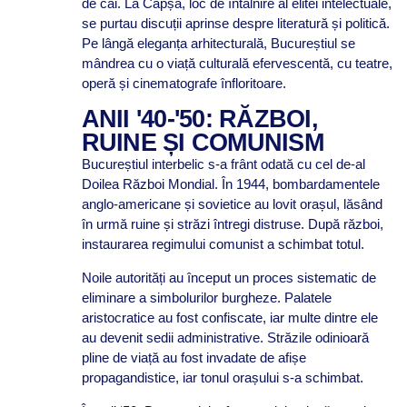
de cai. La Capșa, loc de întâlnire al elitei intelectuale,
se purtau discuții aprinse despre literatură și politică.
Pe lângă eleganța arhitecturală, Bucureștiul se
mândrea cu o viață culturală efervescentă, cu teatre,
operă și cinematografe înfloritoare.
ANII '40-'50: RĂZBOI,
RUINE ȘI COMUNISM
Bucureștiul interbelic s-a frânt odată cu cel de-al
Doilea Război Mondial. În 1944, bombardamentele
anglo-americane și sovietice au lovit orașul, lăsând
în urmă ruine și străzi întregi distruse. După război,
instaurarea regimului comunist a schimbat totul.
Noile autorități au început un proces sistematic de
eliminare a simbolurilor burgheze. Palatele
aristocratice au fost confiscate, iar multe dintre ele
au devenit sedii administrative. Străzile odinioară
pline de viață au fost invadate de afișe
propagandistice, iar tonul orașului s-a schimbat.