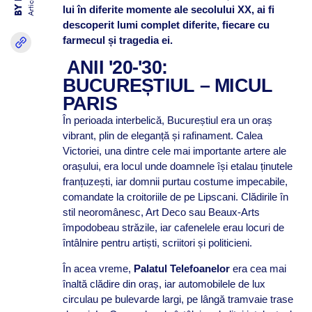
Articole
lui în diferite momente ale secolului XX, ai fi
descoperit lumi complet diferite, fiecare cu
farmecul și tragedia ei.
ANII '20-'30:
BUCUREȘTIUL – MICUL
PARIS
În perioada interbelică, Bucureștiul era un oraș
vibrant, plin de eleganță și rafinament. Calea
Victoriei, una dintre cele mai importante artere ale
orașului, era locul unde doamnele își etalau ținutele
franțuzești, iar domnii purtau costume impecabile,
comandate la croitoriile de pe Lipscani. Clădirile în
stil neoromânesc, Art Deco sau Beaux-Arts
împodobeau străzile, iar cafenelele erau locuri de
întâlnire pentru artiști, scriitori și politicieni.
În acea vreme,
Palatul Telefoanelor
era cea mai
înaltă clădire din oraș, iar automobilele de lux
circulau pe bulevarde largi, pe lângă tramvaie trase