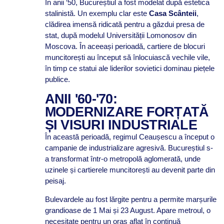
În anii ‘50, Bucureștiul a fost modelat după estetica
stalinistă. Un exemplu clar este
Casa Scânteii
,
clădirea imensă ridicată pentru a găzdui presa de
stat, după modelul Universității Lomonosov din
Moscova. În aceeași perioadă, cartiere de blocuri
muncitorești au început să înlocuiască vechile vile,
în timp ce statui ale liderilor sovietici dominau piețele
publice.
ANII '60-'70:
MODERNIZARE FORȚATĂ
ȘI VISURI INDUSTRIALE
În această perioadă, regimul Ceaușescu a început o
campanie de industrializare agresivă. Bucureștiul s-
a transformat într-o metropolă aglomerată, unde
uzinele și cartierele muncitorești au devenit parte din
peisaj.
Bulevardele au fost lărgite pentru a permite marșurile
grandioase de 1 Mai și 23 August. Apare metroul, o
necesitate pentru un oraș aflat în continuă