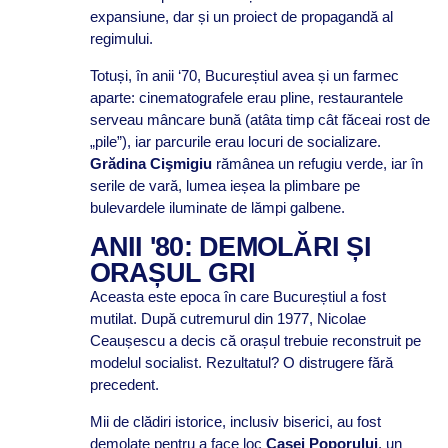
expansiune, dar și un proiect de propagandă al
regimului.
Totuși, în anii ‘70, Bucureștiul avea și un farmec
aparte: cinematografele erau pline, restaurantele
serveau mâncare bună (atâta timp cât făceai rost de
„pile”), iar parcurile erau locuri de socializare.
Grădina Cişmigiu
rămânea un refugiu verde, iar în
serile de vară, lumea ieșea la plimbare pe
bulevardele iluminate de lămpi galbene.
ANII '80: DEMOLĂRI ȘI
ORAȘUL GRI
Aceasta este epoca în care Bucureștiul a fost
mutilat. După cutremurul din 1977, Nicolae
Ceaușescu a decis că orașul trebuie reconstruit pe
modelul socialist. Rezultatul? O distrugere fără
precedent.
Mii de clădiri istorice, inclusiv biserici, au fost
demolate pentru a face loc
Casei Poporului
, un