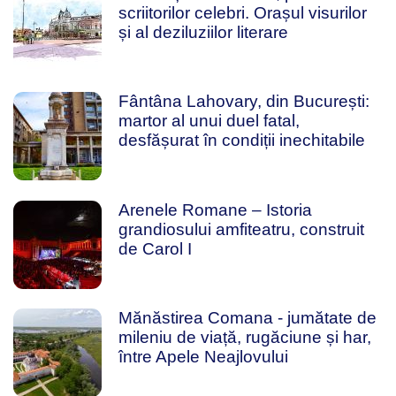
scriitorilor celebri. Orașul visurilor
și al deziluziilor literare
Fântâna Lahovary, din București:
martor al unui duel fatal,
desfășurat în condiții inechitabile
Arenele Romane – Istoria
grandiosului amfiteatru, construit
de Carol I
Mănăstirea Comana - jumătate de
mileniu de viață, rugăciune și har,
între Apele Neajlovului