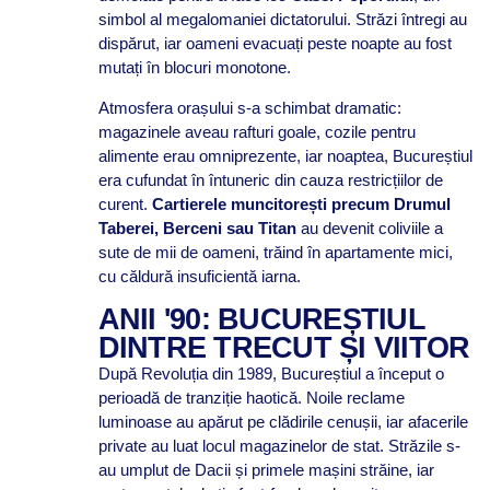
simbol al megalomaniei dictatorului. Străzi întregi au
dispărut, iar oameni evacuați peste noapte au fost
mutați în blocuri monotone.
Atmosfera orașului s-a schimbat dramatic:
magazinele aveau rafturi goale, cozile pentru
alimente erau omniprezente, iar noaptea, Bucureștiul
era cufundat în întuneric din cauza restricțiilor de
curent.
Cartierele muncitorești precum Drumul
Taberei, Berceni sau Titan
au devenit coliviile a
sute de mii de oameni, trăind în apartamente mici,
cu căldură insuficientă iarna.
ANII '90: BUCUREȘTIUL
DINTRE TRECUT ȘI VIITOR
După Revoluția din 1989, Bucureștiul a început o
perioadă de tranziție haotică. Noile reclame
luminoase au apărut pe clădirile cenușii, iar afacerile
private au luat locul magazinelor de stat. Străzile s-
au umplut de Dacii și primele mașini străine, iar