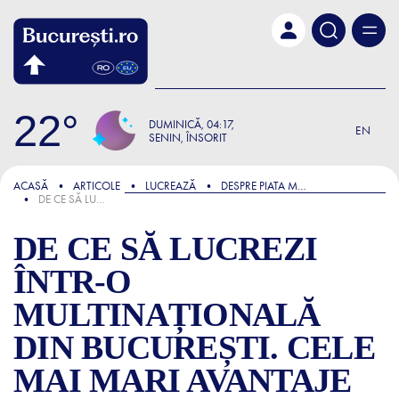
Skip to main content
22
DUMINICĂ
04:17
EN
SENIN, ÎNSORIT
FOCUS
ACASĂ
ARTICOLE
LUCREAZĂ
DESPRE PIATA MUNCII
DE CE SĂ LUCREZI ÎNTR-O MULTINAȚIONALĂ DIN BUCUREȘTI. CELE MAI MARI AVANTAJE
DE CE SĂ LUCREZI
ÎNTR-O
MULTINAȚIONALĂ
DIN BUCUREȘTI. CELE
MAI MARI AVANTAJE