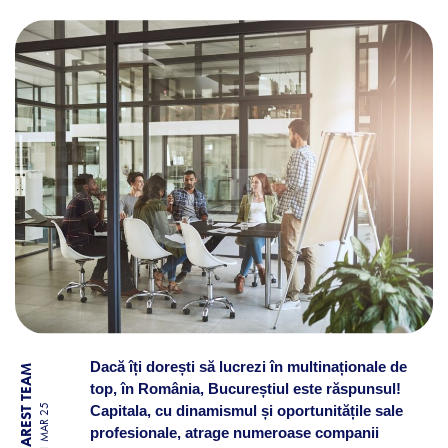
DE CE SĂ LUCREZI ÎNTR-O 
Dacă îți dorești să lucrezi în multinaționale de
BY BUCHAREST TEAM
top, în România, Bucureștiul este răspunsul!
Capitala, cu dinamismul și oportunitățile sale
11 MAR 25
profesionale, atrage numeroase companii