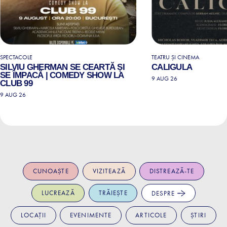
SPECTACOLE
TEATRU ȘI CINEMA
SILVIU GHERMAN SE CEARTĂ ȘI
CALIGULA
SE ÎMPACĂ | COMEDY SHOW LA
9 AUG 26
CLUB 99
9 AUG 26
CUNOAȘTE
VIZITEAZĂ
DISTREAZĂ-TE
LUCREAZĂ
TRĂIEȘTE
DESPRE
LOCAȚII
EVENIMENTE
ARTICOLE
ȘTIRI