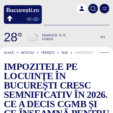
Skip to main content
28
DUMINICĂ
13:15
EN
NOROS
FOCUS
ACASĂ
ARTICOLE
TRǍIEŞTE
TAXE
IMPOZITELE PE LOCUINȚE ÎN BUCUREȘTI CRESC SEMNIFICATIV ÎN 2026. CE A DECIS CGMB ȘI CE ÎNSEAMNĂ PENTRU PROPRIETARI
IMPOZITELE PE
LOCUINȚE ÎN
BUCUREȘTI CRESC
SEMNIFICATIV ÎN 2026.
CE A DECIS CGMB ȘI