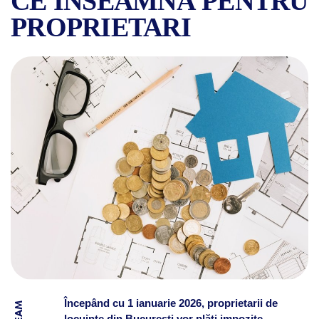
CE ÎNSEAMNĂ PENTRU
PROPRIETARI
IMPOZITELE PE LOCUINȚE Î
Începând cu 1 ianuarie 2026, proprietarii de
locuințe din București vor plăti impozite