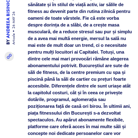
ANDREEA BISINICU
sănătate și în stilul de viață activ, iar sălile de
fitness au devenit parte din rutina zilnică pentru
26 MAY 26
oameni de toate vârstele. Fie că este vorba
despre dorința de a slăbi, de a crește masa
musculară, de a reduce stresul sau pur și simplu
Articole
de a avea mai multă energie, mersul la sală nu
BY
mai este de mult doar un trend, ci o necesitate
pentru mulți locuitori ai Capitalei. Totuși, una
dintre cele mai mari provocări rămâne alegerea
abonamentului potrivit. Bucureștiul are sute de
săli de fitness, de la centre premium cu spa și
piscină până la săli de cartier cu prețuri foarte
accesibile. Diferențele dintre ele sunt uriașe atât
la capitolul costuri, cât și în ceea ce privește
dotările, programul, aglomerația sau
poziționarea față de casă ori birou. În ultimii ani,
piața fitnessului din București s-a dezvoltat
spectaculos. Au apărut abonamente flexibile,
platforme care oferă acces în mai multe săli și
concepte noi dedicate persoanelor care vor