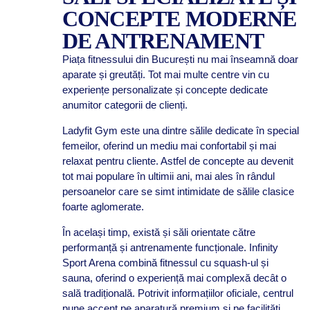
CONCEPTE MODERNE
DE ANTRENAMENT
Piața fitnessului din București nu mai înseamnă doar
aparate și greutăți. Tot mai multe centre vin cu
experiențe personalizate și concepte dedicate
anumitor categorii de clienți.
Ladyfit Gym este una dintre sălile dedicate în special
femeilor, oferind un mediu mai confortabil și mai
relaxat pentru cliente. Astfel de concepte au devenit
tot mai populare în ultimii ani, mai ales în rândul
persoanelor care se simt intimidate de sălile clasice
foarte aglomerate.
În același timp, există și săli orientate către
performanță și antrenamente funcționale. Infinity
Sport Arena combină fitnessul cu squash-ul și
sauna, oferind o experiență mai complexă decât o
sală tradițională. Potrivit informațiilor oficiale, centrul
pune accent pe aparatură premium și pe facilități