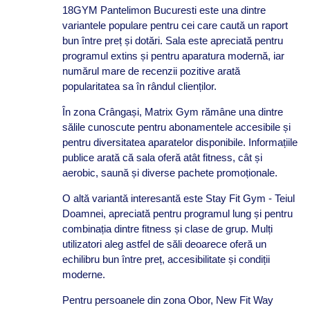
18GYM Pantelimon Bucuresti este una dintre
variantele populare pentru cei care caută un raport
bun între preț și dotări. Sala este apreciată pentru
programul extins și pentru aparatura modernă, iar
numărul mare de recenzii pozitive arată
popularitatea sa în rândul clienților.
În zona Crângași, Matrix Gym rămâne una dintre
sălile cunoscute pentru abonamentele accesibile și
pentru diversitatea aparatelor disponibile. Informațiile
publice arată că sala oferă atât fitness, cât și
aerobic, saună și diverse pachete promoționale.
O altă variantă interesantă este Stay Fit Gym - Teiul
Doamnei, apreciată pentru programul lung și pentru
combinația dintre fitness și clase de grup. Mulți
utilizatori aleg astfel de săli deoarece oferă un
echilibru bun între preț, accesibilitate și condiții
moderne.
Pentru persoanele din zona Obor, New Fit Way