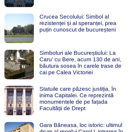
Crucea Secolului: Simbol al
rezistenței și al speranței, prea
puțin cunoscut de bucureșteni
Simboluri ale Bucureștiului: La
Caru' cu Bere, acum 130 de ani,
băutura sosea în carele trase de
cai pe Calea Victoriei
Statuile care păzesc justiția, în
inima Capitalei. Ce reprezintă
monumentele de pe fațada
Facultății de Drept
Gara Băneasa, loc istoric: ultimul
drum al regelui Carol I, intrarea în