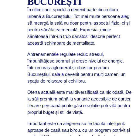
BUCUREȘTI
În ultimii ani, sportul a devenit parte din cultura
urbană a Bucureștiului. Tot mai multe persoane aleg
să meargă la sală nu doar pentru aspectul fizic, ci și
pentru sănătatea mentală. Expresia „minte
sănătoasă într-un trup sănătos” descrie perfect
această schimbare de mentalitate.
Antrenamentele regulate reduc stresul,
îmbunătățesc somnul și cresc nivelul de energie.
Într-un oraș aglomerat și obositor precum
Bucureștiul, sala a devenit pentru mulți oameni un
spațiu de relaxare și echilibru.
Oferta actuală este mai diversificată ca niciodată. De
la săli premium până la variante accesibile de cartier,
fiecare persoană poate găsi o soluție potrivită pentru
propriul buget și stil de viață.
Important este ca alegerea să fie făcută inteligent:
aproape de casă sau birou, cu un program potrivit și