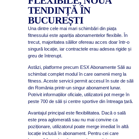
FLEXIBILE, NOUA
TENDINȚĂ ÎN
BUCUREȘTI
Una dintre cele mai mari schimbări din piața
fitnessului este apariția abonamentelor flexibile. În
trecut, majoritatea sălilor ofereau acces doar într-o
singură locație, iar contractele erau adesea rigide și
greu de întrerupt.
Astăzi, platforme precum ESX Abonamente Săli au
schimbat complet modul în care oamenii merg la
fitness. Aceste servicii permit accesul în sute de săli
din România printr-un singur abonament lunar.
Potrivit informațiilor oficiale, utilizatorii pot merge în
peste 700 de săli și centre sportive din întreaga țară.
Avantajul principal este flexibilitatea. Dacă o sală
este prea aglomerată sau nu mai convine ca
poziționare, utilizatorul poate merge imediat în altă
locație inclusă în abonament. Pentru cei care