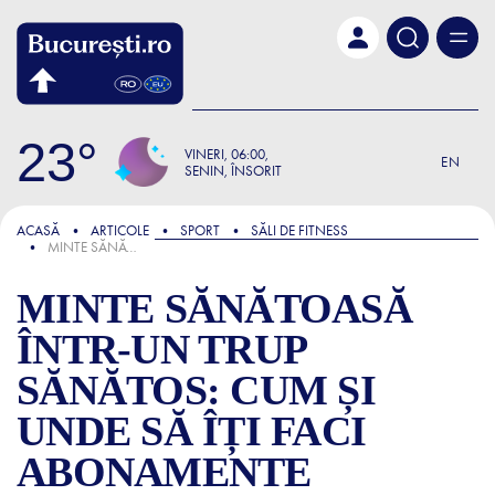
Skip to main content
23
VINERI
06:00
EN
SENIN, ÎNSORIT
FOCUS
ACASĂ
ARTICOLE
SPORT
SĂLI DE FITNESS
MINTE SĂNĂTOASĂ ÎNTR-UN TRUP SĂNĂTOS: CUM ȘI UNDE SĂ ÎȚI FACI ABONAMENTE AVANTAJOASE LA SALĂ ÎN BUCUREȘTI
MINTE SĂNĂTOASĂ
ÎNTR-UN TRUP
SĂNĂTOS: CUM ȘI
UNDE SĂ ÎȚI FACI
ABONAMENTE