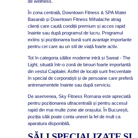
de wellness.
În zona centrală, Downtown Fitness & SPA Matei
Basarab și Downtown Fitness Mihalache atrag
clienți care caută condiții premium și acces rapid
înainte sau după programul de lucru. Programul
extins și poziționarea bună sunt avantaje importante
pentru cei care au un stil de viață foarte activ.
Tot în categoria sălilor moderne intră și Sweat - The
Light, situată într-o zonă de birouri foarte importantă
din vestul Capitalei. Astfel de locații sunt frecventate
în special de corporatiști și de persoane care preferă
antrenamentele înainte sau după serviciu.
De asemenea, Sky Fitness Romana este apreciată
pentru poziționarea ultracentrală și pentru accesul
rapid din mai multe zone ale orașului. În București,
poziția sălii poate conta uneori la fel de mult ca
aparatura disponibilă.
SĂLI SPECIALIZATE ȘI