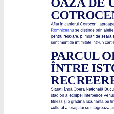
OAZĂ DE 
COTROCE
Aflat în cartierul Cotroceni, aproa
Romniceanu
se distinge prin aleile
pentru relaxare, plimbări de seară s
sentiment de intimitate într-un cartie
PARCUL OP
ÎNTRE IST
RECREER
Situat lângă Opera Națională Bucure
stadion al echipei interbelice Venu
fitness și o grădină luxuriantă pe t
cultural al orașului se integrează 