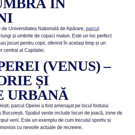
UMBRĂ ÎN
NI
pe de Universitatea Națională de Apărare,
parcul
 lungi și umbrite de copaci maturi. Este un loc perfect
au jocuri pentru copii, oferind în același timp și un
r central al Capitalei.
EREI (VENUS) –
ORIE ȘI
E URBANĂ
ști, parcul Operei a fost amenajat pe locul fostului
s București. Spațiul verde include locuri de joacă, zone de
impul verii. Este un exemplu de cum trecutul sportiv și
armonios cu nevoile actuale de recreere.