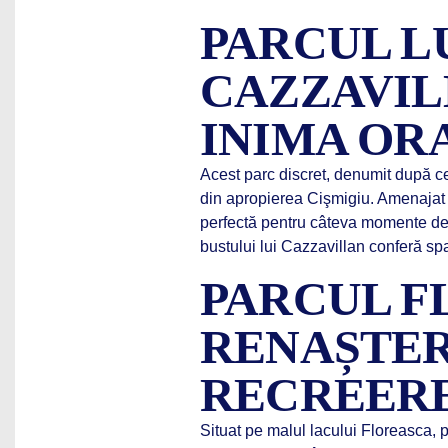
PARCUL L
CAZZAVILL
INIMA OR
Acest parc discret, denumit după cele
din apropierea Cişmigiu. Amenajat 
perfectă pentru câteva momente de 
bustului lui Cazzavillan conferă spa
PARCUL F
RENAȘTER
RECREER
Situat pe malul lacului Floreasca,