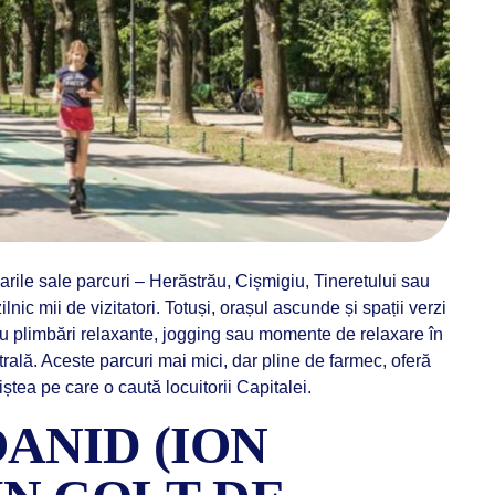
rile sale parcuri – Herăstrău, Cișmigiu, Tineretului sau
nic mii de vizitatori. Totuși, orașul ascunde și spații verzi
ru plimbări relaxante, jogging sau momente de relaxare în
rală. Aceste parcuri mai mici, dar pline de farmec, oferă
niștea pe care o caută locuitorii Capitalei.
ANID (ION