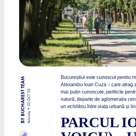
Bucureștiul este cunoscut pentru ma
BY BUCHAREST TEAM
Alexandru Ioan Cuza – care atrag zil
02 OCT 25
mai puțin cunoscute, perfecte pent
natură, departe de aglomerația cent
un echilibru între viața urbană și li
Articole
PARCUL IO