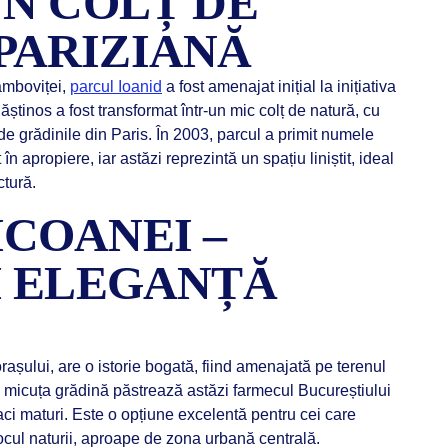
UN COLȚ DE
PARIZIANĂ
Dâmboviței,
parcul Ioanid
a fost amenajat inițial la inițiativa
ăștinos a fost transformat într-un mic colț de natură, cu
 de grădinile din Paris. În 2003, parcul a primit numele
 în apropiere, iar astăzi reprezintă un spațiu liniștit, ideal
tură.
ICOANEI –
ȘI ELEGANȚĂ
 orașului, are o istorie bogată, fiind amenajată pe terenul
3, micuța grădină păstrează astăzi farmecul Bucureștiului
aci maturi. Este o opțiune excelentă pentru cei care
ocul naturii, aproape de zona urbană centrală.