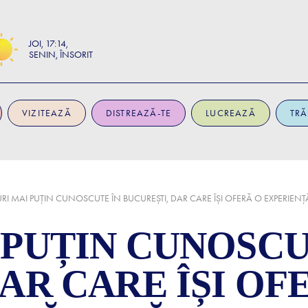
JOI
17:14
SENIN, ÎNSORIT
VIZITEAZĂ
DISTREAZĂ-TE
LUCREAZĂ
TRĂ
RI MAI PUȚIN CUNOSCUTE ÎN BUCUREȘTI, DAR CARE ÎȘI OFERĂ O EXPERIENȚ
 PUȚIN CUNOSCU
AR CARE ÎȘI OF