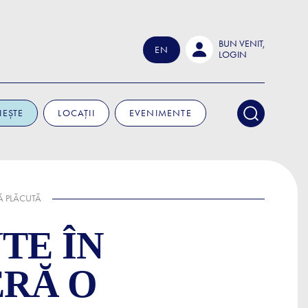
BUN VENIT,
EN
LOGIN
IEȘTE
LOCAȚII
EVENIMENTE
Ă PLĂCUTĂ
TE ÎN
ERĂ O