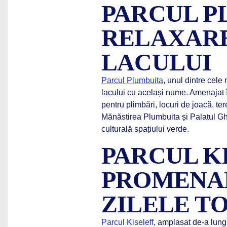
PARCUL P
RELAXARE
LACULUI
Parcul Plumbuita
, unul dintre cele
lacului cu același nume. Amenajat î
pentru plimbări, locuri de joacă, tere
Mănăstirea Plumbuita și Palatul Ghi
culturală spațiului verde.
PARCUL KI
PROMENAD
ZILELE T
Parcul Kiseleff
, amplasat de-a lung