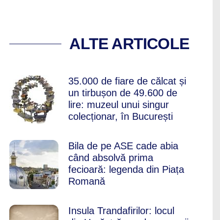
N BUCUREȘTI, DAR
ALTE ARTICOLE
35.000 de fiare de călcat și
un tirbușon de 49.600 de
lire: muzeul unui singur
colecționar, în București
Bila de pe ASE cade abia
când absolvă prima
fecioară: legenda din Piața
Romană
Insula Trandafirilor: locul