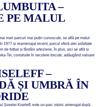
LUMBUITA –
 PE MALUL
 mai mari parcuri mai puțin cunoscute, se află pe malul
n 1977 și reamenajat recent, parcul oferă alei asfaltate
n de fotbal și fântâni arteziene. În plus, aici se află și
ka-Tei, construite în secolele trecute, adăugând valoare
SELEFF –
Ă ȘI UMBRĂ ÎN
ORIDE
ul Șoselei Kiseleff, este un parc istoric amenajat după