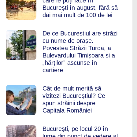
care le poți face în
București în august, fără să
dai mai mult de 100 de lei
De ce Bucureștiul are străzi
cu nume de orașe.
Povestea Străzii Turda, a
Bulevardului Timișoara și a
„hărților” ascunse în
cartiere
Cât de mult merită să
vizitezi Bucureștiul? Ce
spun străinii despre
Capitala României
București, pe locul 20 în
lume din punct de vedere al