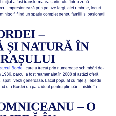
 inițial a fost transformarea cartierului într-o zonă
ul impresionează prin peluze largi, alei umbrite, locuri
minigolf, fiind un spațiu complet pentru familii și pasionații
ORDEI –
 ȘI NATURĂ ÎN
RAȘULUI
parcul Bordei
, care a trecut prin numeroase schimbări de-
în 1936, parcul a fost reamenajat în 2008 și astăzi oferă
și spații verzi generoase. Lacul populat cu rațe și lebede
 din Bordei un parc ideal pentru plimbări liniștite în
OMNICEANU – O