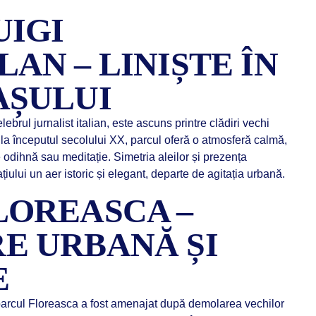
UIGI
AN – LINIȘTE ÎN
AȘULUI
brul jurnalist italian, este ascuns printre clădiri vechi
la începutul secolului XX, parcul oferă o atmosferă calmă,
odihnă sau meditație. Simetria aleilor și prezența
țiului un aer istoric și elegant, departe de agitația urbană.
LOREASCA –
E URBANĂ ȘI
E
 parcul Floreasca a fost amenajat după demolarea vechilor