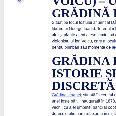
VOICU) – 
GRĂDINĂ 
Situat pe locul fostului afluent al 
librarului George Ioanid. Terenul ml
alei și plante atent alese, amintind
violonistului Ion Voicu, care a locuit
pentru plimbări sau momente de lec
GRĂDINA 
ISTORIE 
DISCRETĂ
Grădina Icoanei
, situată în centrul
unei foste bălți. Inaugurată în 187
vechi, cu alei umbrite, bănci și cop
doresc o plimbare relaxantă în mijl