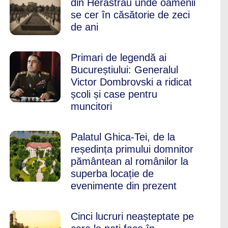
din Herăstrău unde oamenii
se cer în căsătorie de zeci
de ani
Primari de legendă ai
Bucureștiului: Generalul
Victor Dombrovski a ridicat
școli și case pentru
muncitori
Palatul Ghica-Tei, de la
reședința primului domnitor
pământean al românilor la
superba locație de
evenimente din prezent
Cinci lucruri neașteptate pe