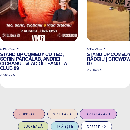
SPECTACOLE
SPECTACOLE
STAND-UP COMEDY CU TEO,
STAND UP COMEDY
SORIN PÂRCĂLAB, ANDREI
RĂDOIU | CROWDW
CIOBANU - VLAD OLTEANU LA
99
CLUB 99
7 AUG 26
7 AUG 26
CUNOAȘTE
VIZITEAZĂ
DISTREAZĂ-TE
LUCREAZĂ
TRĂIEȘTE
DESPRE