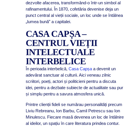
dezvolte afacerea, transformând-o într-un simbol al
rafinamentului. În 1870, cofetăria devenise deja un
punct central al vieții sociale, un loc unde se întâlnea
„lumea bună” a capitalei.
CASA CAPȘA –
CENTRUL VIEȚII
INTELECTUALE
INTERBELICE
În perioada interbelică,
Casa Capșa
a devenit un
adevărat sanctuar al culturii. Aici veneau zilnic
scriitori, poeți, actori și politicieni pentru a discuta
idei, pentru a dezbate subiecte de actualitate sau pur
și simplu pentru a savura atmosfera unică.
Printre clienții fideli se numărau personalități precum
Liviu Rebreanu, Ion Barbu, Camil Petrescu sau Ion
Minulescu. Fiecare masă devenea un loc de întâlnire
al ideilor, un spațiu în care literatura prindea contur.