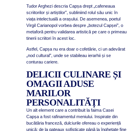
Tudor Arghezi descria Capșa drept „cafeneaua
scriitorilor și artiștilor”, subliniind rolul său unic în
viața intelectuală a orașului. De asemenea, poetul
Virgil Carianopol vorbea despre „botezul Capșei”, o
metaforă pentru validarea artistică pe care o primeau
tinerii scriitori în acest loc.
Astfel, Capșa nu era doar o cofetărie, ci un adevărat
„nod cultural”, unde se stabileau ierarhii și se
conturau cariere.
DELICII CULINARE ȘI
OMAGII ADUSE
MARILOR
PERSONALITĂȚI
Un alt element care a contribuit la faima Casei
Capșa a fost rafinamentul meniului. Inspirate din
bucătăria franceză, dulciurile ofereau o experiență
unică: de la gateaux sofisticate până la înghețate fine