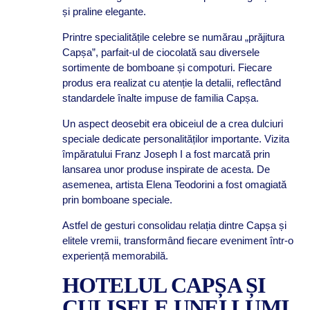
și praline elegante.
Printre specialitățile celebre se numărau „prăjitura
Capșa”, parfait-ul de ciocolată sau diversele
sortimente de bomboane și compoturi. Fiecare
produs era realizat cu atenție la detalii, reflectând
standardele înalte impuse de familia Capșa.
Un aspect deosebit era obiceiul de a crea dulciuri
speciale dedicate personalităților importante. Vizita
împăratului Franz Joseph I a fost marcată prin
lansarea unor produse inspirate de acesta. De
asemenea, artista Elena Teodorini a fost omagiată
prin bomboane speciale.
Astfel de gesturi consolidau relația dintre Capșa și
elitele vremii, transformând fiecare eveniment într-o
experiență memorabilă.
HOTELUL CAPȘA ȘI
CULISELE UNEI LUMI