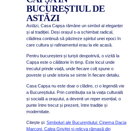
BUCUREȘTIUL DE
ASTĂZI
Astăzi, Casa Capșa rămâne un simbol al eleganței
și al tradiției. Deși orașul s-a schimbat radical,
clădirea continuă să păstreze spiritul unei epoci în
care cultura și rafinamentul erau la ele acasă.
Pentru bucureșteni și turiști deopotrivă, o vizită la
Capșa este o călătorie în timp. Este locul unde
trecutul prinde viață, unde fiecare colț spune o
poveste și unde istoria se simte în fiecare detaliu.
Casa Capșa nu este doar o clădire, ci o legendă vie
a Bucureștiului. Prin contribuția sa la viața culturală
și socială a orașului, a devenit un reper esențial, o
punte între trecut și prezent, între tradiție și
modernitate.
Citește și:
Simboluri ale Bucureștiului: Cinema Dacia
Marconi, Calea Griviței și relicva rămasă din