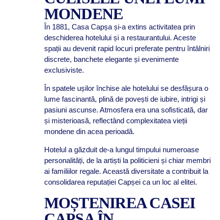
MONDENE
În 1881, Casa Capșa și-a extins activitatea prin
deschiderea hotelului și a restaurantului. Aceste
spații au devenit rapid locuri preferate pentru întâlniri
discrete, banchete elegante și evenimente
exclusiviste.
În spatele ușilor închise ale hotelului se desfășura o
lume fascinantă, plină de povești de iubire, intrigi și
pasiuni ascunse. Atmosfera era una sofisticată, dar
și misterioasă, reflectând complexitatea vieții
mondene din acea perioadă.
Hotelul a găzduit de-a lungul timpului numeroase
personalități, de la artiști la politicieni și chiar membri
ai familiilor regale. Această diversitate a contribuit la
consolidarea reputației Capșei ca un loc al elitei.
MOȘTENIREA CASEI
CAPȘA ÎN