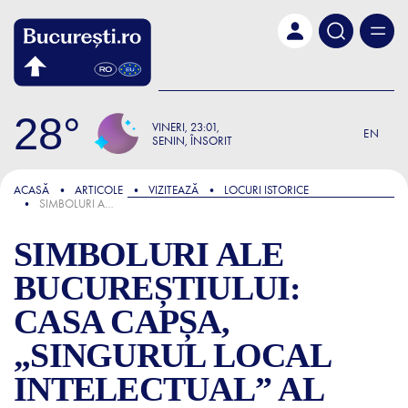
Skip to main content
28
VINERI
23:01
EN
SENIN, ÎNSORIT
FOCUS
ACASĂ
ARTICOLE
VIZITEAZĂ
LOCURI ISTORICE
SIMBOLURI ALE BUCUREȘTIULUI: CASA CAPȘA, „SINGURUL LOCAL INTELECTUAL” AL CAPITALEI INTERBELICE, UNDE SCRIITORII ÎȘI FĂCEAU „BOTEZUL ARTISTIC”
SIMBOLURI ALE
BUCUREȘTIULUI:
CASA CAPȘA,
„SINGURUL LOCAL
INTELECTUAL” AL