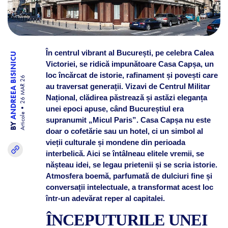
În centrul vibrant al București, pe celebra Calea
ANDREEA BISINICU
Victoriei, se ridică impunătoare Casa Capșa, un
loc încărcat de istorie, rafinament și povești care
26 MAR 26
au traversat generații. Vizavi de Centrul Militar
Național, clădirea păstrează și astăzi eleganța
unei epoci apuse, când Bucureștiul era
Articole
supranumit „Micul Paris”. Casa Capșa nu este
BY
doar o cofetărie sau un hotel, ci un simbol al
vieții culturale și mondene din perioada
interbelică. Aici se întâlneau elitele vremii, se
nășteau idei, se legau prietenii și se scria istorie.
Atmosfera boemă, parfumată de dulciuri fine și
conversații intelectuale, a transformat acest loc
într-un adevărat reper al capitalei.
ÎNCEPUTURILE UNEI