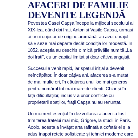
AFACERI DE FAMILIE
DEVENITE LEGENDĂ
Povestea Casei Capșa începe la mijlocul secolului al
XIX-lea, când doi frați, Anton și Vasile Capșa, urmași
ai unui cojocar de origine aromână, au avut curajul
să viseze mai departe decât condiția lor modestă. În
1852, aceștia au deschis o mică prăvălie numită „La
doi frați”, cu un capital limitat și doar câțiva angajați.
Succesul a venit rapid, iar spațiul inițial a devenit
neîncăpător. În doar câțiva ani, afacerea s-a mutat
de mai multe ori, în căutarea unui loc mai generos
pentru numărul tot mai mare de clienți. Chiar și în
fața dificultăților, inclusiv a unor conflicte cu
proprietarii spațiilor, frații Capșa nu au renunțat.
Un moment esențial în dezvoltarea afacerii a fost
trimiterea fratelui mai mic, Grigore, la studii în Paris.
Acolo, acesta a învățat arta rafinată a cofetăriei și a
adus înapoi rețete sofisticate și tehnici moderne care