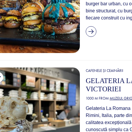
burger bar urban, cu o
bine structurat, cu burg
fiecare construit cu in
CAFENELE ȘI CEAINĂRII
GELATERIA L
VICTORIEI
1000 M FROM
MUZEUL GRIG
Gelateria La Romana (d
Rimini, Italia, parte d
calitatea excepțională 
cunoscută simplu ca G