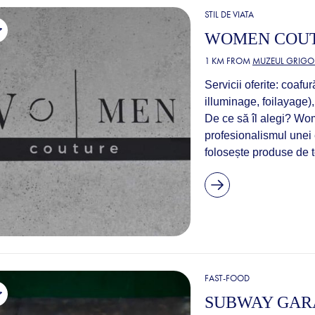
STIL DE VIATA
WOMEN COUT
1 KM FROM
MUZEUL GRIGO
Servicii oferite: coafu
illuminage, foilayage),
De ce să îl alegi? Wo
profesionalismul unei 
folosește produse de to
FAST-FOOD
SUBWAY GAR