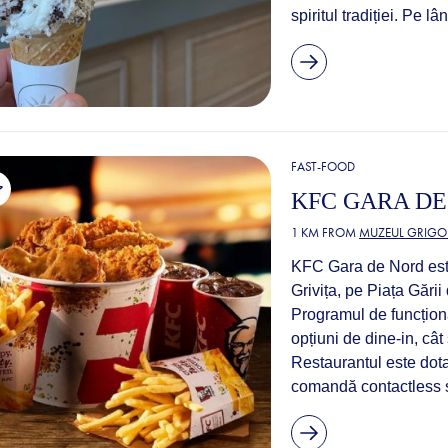
spiritul tradiției. Pe l
FAST-FOOD
KFC GARA D
1 KM FROM
MUZEUL GRIGO
KFC Gara de Nord este 
Grivița, pe Piața Gării
Programul de funcționar
opțiuni de dine-in, cât
Restaurantul este dotat
comandă contactless ș