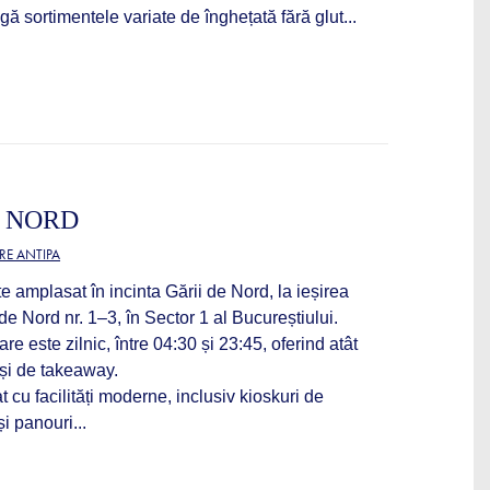
ângă sortimentele variate de înghețată fără glut...
E NORD
RE ANTIPA
amplasat în incinta Gării de Nord, la ieșirea
 de Nord nr. 1–3, în Sector 1 al Bucureștiului.
e este zilnic, între 04:30 și 23:45, oferind atât
 și de takeaway.
 cu facilități moderne, inclusiv kioskuri de
i panouri...