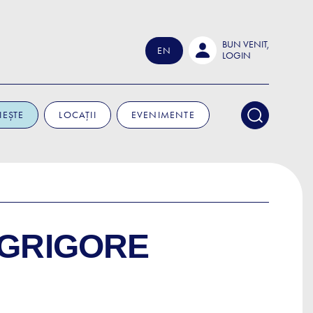
BUN VENIT,
EN
LOGIN
IEȘTE
LOCAȚII
EVENIMENTE
 GRIGORE