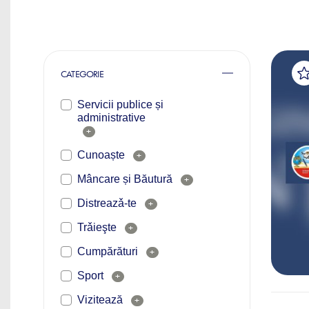
CATEGORIE
Servicii publice și
administrative
+
Cunoaște
+
Mâncare și Băutură
+
Distreazǎ-te
+
Trǎieşte
+
Cumpărături
+
Sport
+
Vizitează
+