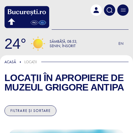
Skip to main content
24
SÂMBĂTĂ
08:53
EN
SENIN, ÎNSORIT
ACASĂ
LOCAȚII
LOCAȚII ÎN APROPIERE DE
MUZEUL GRIGORE ANTIPA
FILTRARE ȘI SORTARE