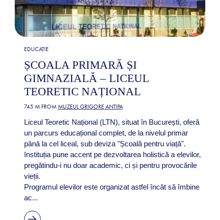
EDUCAȚIE
ȘCOALA PRIMARĂ ȘI
GIMNAZIALĂ – LICEUL
TEORETIC NAȚIONAL
745 M FROM
MUZEUL GRIGORE ANTIPA
Liceul Teoretic Național (LTN), situat în București, oferă
un parcurs educațional complet, de la nivelul primar
până la cel liceal, sub deviza "Școală pentru viață".
Instituția pune accent pe dezvoltarea holistică a elevilor,
pregătindu-i nu doar academic, ci și pentru provocările
vieții.
Programul elevilor este organizat astfel încât să îmbine
ac...