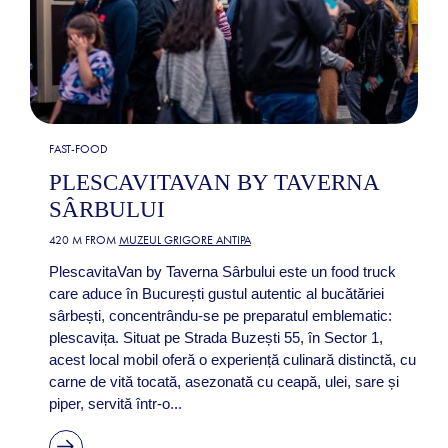
FAST-FOOD
PLESCAVITAVAN BY TAVERNA
SÂRBULUI
420 M FROM
MUZEUL GRIGORE ANTIPA
PlescavitaVan by Taverna Sârbului este un food truck
care aduce în București gustul autentic al bucătăriei
sârbești, concentrându-se pe preparatul emblematic:
plescavița. Situat pe Strada Buzești 55, în Sector 1,
acest local mobil oferă o experiență culinară distinctă, cu
carne de vită tocată, asezonată cu ceapă, ulei, sare și
piper, servită într-o...