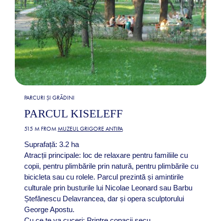
PARCURI ȘI GRĂDINI
PARCUL KISELEFF
515 M FROM
MUZEUL GRIGORE ANTIPA
Suprafață: 3.2 ha
Atracții principale: loc de relaxare pentru familiile cu
copii, pentru plimbările prin natură, pentru plimbările cu
bicicleta sau cu rolele. Parcul prezintă și amintirile
culturale prin busturile lui Nicolae Leonard sau Barbu
Ștefănescu Delavrancea, dar și opera sculptorului
George Apostu.
Cu ce te va cuceri: Printre copacii secu...