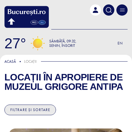
Skip to main content
27
SÂMBĂTĂ
09:32
EN
SENIN, ÎNSORIT
ACASĂ
LOCAȚII
LOCAȚII ÎN APROPIERE DE
MUZEUL GRIGORE ANTIPA
FILTRARE ȘI SORTARE