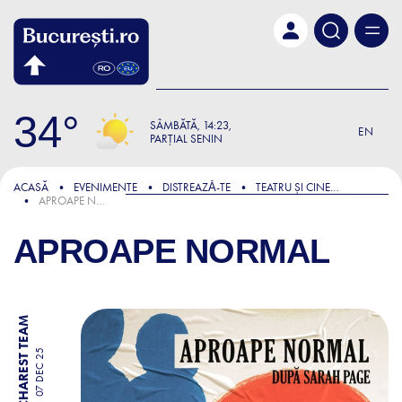
Skip to main content
34
SÂMBĂTĂ
14:23
EN
PARȚIAL SENIN
ACASĂ
EVENIMENTE
DISTREAZǍ-TE
TEATRU ȘI CINEMA
APROAPE NORMAL
APROAPE NORMAL
BY BUCHAREST TEAM
07 DEC 25