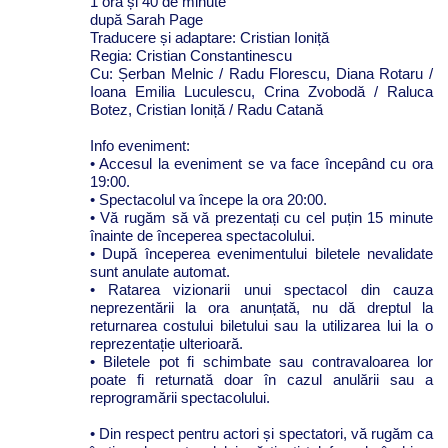
1 oră și 40 de minute
după Sarah Page
Traducere și adaptare: Cristian Ioniță
Regia: Cristian Constantinescu
Cu: Șerban Melnic / Radu Florescu, Diana Rotaru /
Ioana Emilia Luculescu, Crina Zvobodă / Raluca
Botez, Cristian Ioniță / Radu Catană
Info eveniment:
• Accesul la eveniment se va face începând cu ora
19:00.
• Spectacolul va începe la ora 20:00.
• Vă rugăm să vă prezentați cu cel puțin 15 minute
înainte de începerea spectacolului.
• După începerea evenimentului biletele nevalidate
sunt anulate automat.
• Ratarea vizionarii unui spectacol din cauza
neprezentării la ora anunțată, nu dă dreptul la
returnarea costului biletului sau la utilizarea lui la o
reprezentație ulterioară.
• Biletele pot fi schimbate sau contravaloarea lor
poate fi returnată doar în cazul anulării sau a
reprogramării spectacolului.
• Din respect pentru actori și spectatori, vă rugăm ca