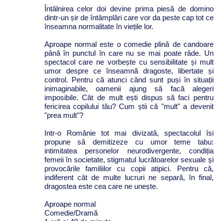
Întâlnirea celor doi devine prima piesă de domino
dintr-un șir de întâmplări care vor da peste cap tot ce
înseamna normalitate în viețile lor.
Aproape normal este o comedie plină de candoare
până în punctul în care nu se mai poate râde. Un
spectacol care ne vorbește cu sensibilitate și mult
umor despre ce înseamnă dragoste, libertate și
control. Pentru că atunci când sunt puși în situații
inimaginabile, oamenii ajung să facă alegeri
imposibile. Cât de mult ești dispus să faci pentru
fericirea copilului tău? Cum știi că "mult" a devenit
"prea mult"?
Intr-o Românie tot mai divizată, spectacolul îsi
propune să demitizeze cu umor teme tabu:
intimitatea personelor neurodivergente, condiția
femeii în societate, stigmatul lucrătoarelor sexuale și
provocările familiilor cu copii atipici. Pentru că,
indiferent cât de multe lucruri ne separă, în final,
dragostea este cea care ne unește.
Aproape normal
Comedie/Dramă