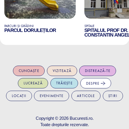
PARCURI ȘI GRĂDINI
SPITALE
PARCUL DORULEȚILOR
SPITALUL PROF DR.
CONSTANTIN ANGE
CUNOAȘTE
VIZITEAZĂ
DISTREAZĂ-TE
LUCREAZĂ
TRĂIEȘTE
DESPRE
LOCAȚII
EVENIMENTE
ARTICOLE
ȘTIRI
Copyright © 2026
Bucuresti.ro
.
Toate drepturile rezervate.