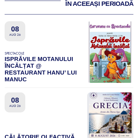
ÎN ACEEAȘI PERIOADĂ
08
AUG 26
SPECTACOLE
ISPRĂVILE MOTANULUI
ÎNCĂLȚAT @
RESTAURANT HANU’ LUI
MANUC
08
AUG 26
CĂLĂTORIE OLFACTIVĂ