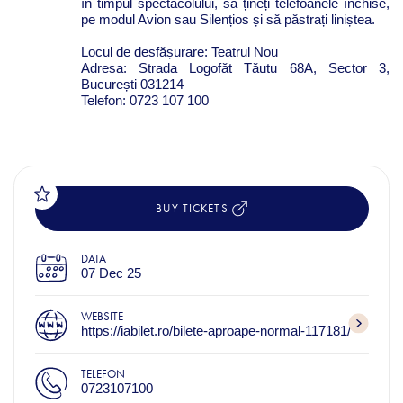
în timpul spectacolului, să țineți telefoanele închise,
pe modul Avion sau Silențios și să păstrați liniștea.
Locul de desfășurare: Teatrul Nou
Adresa: Strada Logofăt Tăutu 68A, Sector 3,
București 031214
Telefon: 0723 107 100
BUY TICKETS
DATA
07 Dec 25
WEBSITE
https://iabilet.ro/bilete-aproape-normal-117181/
TELEFON
0723107100