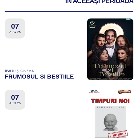
ÎN ACEEAȘI PERIOADĂ
07
AUG 26
TEATRU ȘI CINEMA
FRUMOSUL SI BESTIILE
07
AUG 26