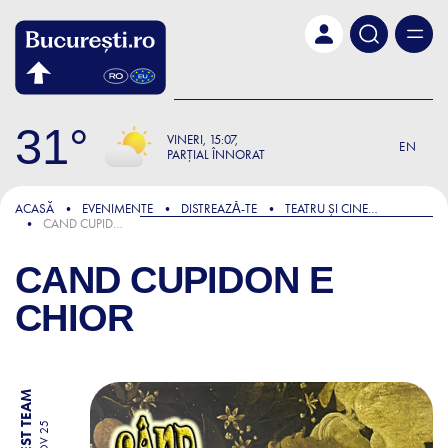
Skip to main content
31
VINERI
15:07
EN
PARȚIAL ÎNNORAT
ACASĂ
EVENIMENTE
DISTREAZǍ-TE
TEATRU ȘI CINEMA
CAND CUPIDON E CHIOR
CAND CUPIDON E
CHIOR