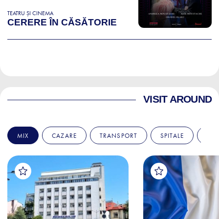
TEATRU ȘI CINEMA
CERERE ÎN CĂSĂTORIE
VISIT AROUND
MIX
CAZARE
TRANSPORT
SPITALE
AM