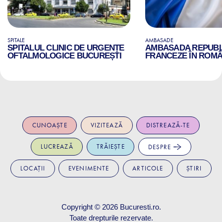
SPITALE
AMBASADE
SPITALUL CLINIC DE URGENȚE
AMBASADA REPUBLI
OFTALMOLOGICE BUCUREȘTI
FRANCEZE ÎN ROMÂ
CUNOAȘTE
VIZITEAZĂ
DISTREAZĂ-TE
LUCREAZĂ
TRĂIEȘTE
DESPRE
LOCAȚII
EVENIMENTE
ARTICOLE
ȘTIRI
Copyright © 2026
Bucuresti.ro
.
Toate drepturile rezervate.