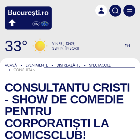
Skip to main content
33
VINERI
13:09
EN
SENIN, ÎNSORIT
ACASĂ
EVENIMENTE
DISTREAZǍ-TE
SPECTACOLE
CONSULTANTU CRISTI - SHOW DE COMEDIE PENTRU CORPORATIȘTI LA COMICSCLUB!
CONSULTANTU CRISTI
- SHOW DE COMEDIE
PENTRU
CORPORATIȘTI LA
COMICSCLUB!