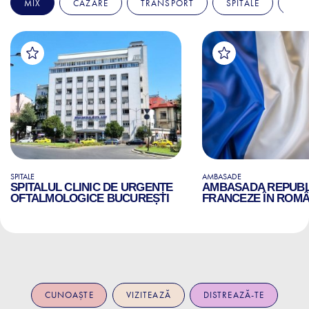
MIX
CAZARE
TRANSPORT
SPITALE
AM
SPITALE
AMBASADE
SPITALUL CLINIC DE URGENȚE
AMBASADA REPUBLI
OFTALMOLOGICE BUCUREȘTI
FRANCEZE ÎN ROMÂ
CUNOAȘTE
VIZITEAZĂ
DISTREAZĂ-TE