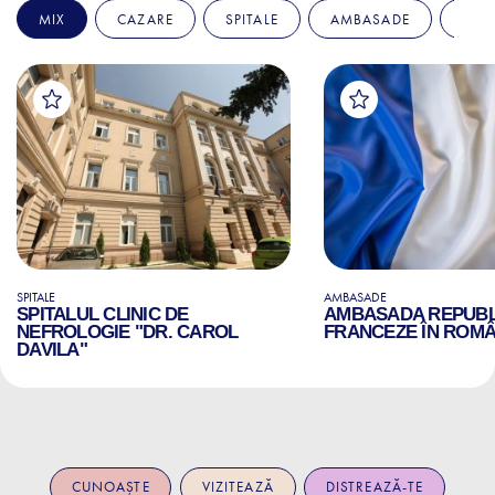
MIX
CAZARE
SPITALE
AMBASADE
EDU
SPITALE
AMBASADE
SPITALUL CLINIC DE
AMBASADA REPUBLI
NEFROLOGIE "DR. CAROL
FRANCEZE ÎN ROMÂ
DAVILA"
CUNOAȘTE
VIZITEAZĂ
DISTREAZĂ-TE