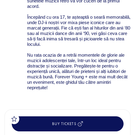
sunetele muzicii retro vă vor cuceri de la primul
acord.
Începând cu ora 17, te așteaptă o seară memorabilă,
unde DJ-ii noștri vor mixa piese iconice care au
marcat generații. Fie că ești fan al hiturilor din anii ‘80
sau al muzicii dance din anii ‘90, vei găsi ceva care
să-ți facă inima să tresară și picioarele să nu stea
locului.
Nu rata ocazia de a retrăi momentele de glorie ale
muzicii adolescenței tale, într-un loc ideal pentru
distracție și socializare. Pregătește-te pentru o
experiență unică, alături de prieteni și alți iubitori de
muzică bună. Forever Young + este mai mult decât
un eveniment, este ghidul tău către amintiri
neprețuite!
BUY TICKETS