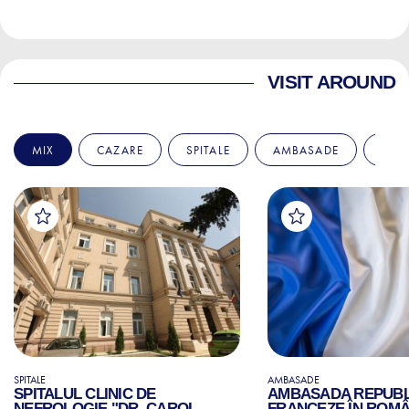
VISIT AROUND
MIX
CAZARE
SPITALE
AMBASADE
EDU
SPITALE
AMBASADE
SPITALUL CLINIC DE
AMBASADA REPUBLI
NEFROLOGIE "DR. CAROL
FRANCEZE ÎN ROMÂ