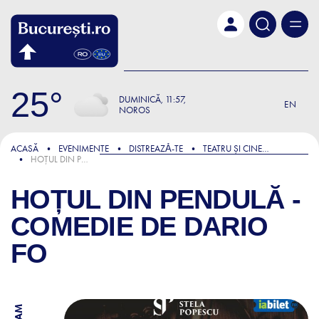
Skip to main content
25
DUMINICĂ
11:57
EN
NOROS
ACASĂ
EVENIMENTE
DISTREAZǍ-TE
TEATRU ȘI CINEMA
HOȚUL DIN PENDULĂ - COMEDIE DE DARIO FO
HOȚUL DIN PENDULĂ -
COMEDIE DE DARIO
FO