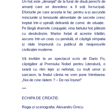
Un hoț este „deranjat” de la furat de două perechi de
amanți care se dovedesc a fi soți încrucișați.
Eforturile pe care aceștia le fac pentru a-și ascunde
minciunile și tensiunile alimentate de secrete cresc
treptat într-o spirală delirantă de comic de situație.
Pe lângă dramele conjugale, vina bietului hoț pălește
cu desăvârșire. Martor forțat al acestor trădări,
ascuns într-un ceas cu pendulă, el câștigă simpatia
și râde împreună cu publicul de neajunsurile
civilizației moderne.
Vă invităm la un spectacol scris de Dario Fo,
câștigător al Premiului Nobel pentru Literatură, o
seară cu ritm lejer și neforțat, cu mult umor și
sarcasm, la finalul căreia ne vom pune întrebarea:
„Noi de cine râdem ? – De noi înșine!”
***
ECHIPA DE CREAȚIE:
Regia și scenografia: Alexandru Grecu