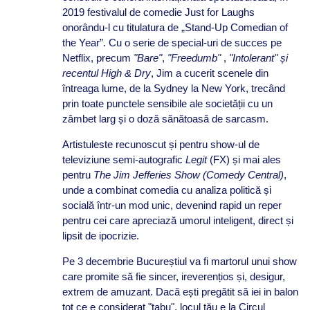
2019 festivalul de comedie Just for Laughs
onorându-l cu titulatura de „Stand-Up Comedian of
the Year”. Cu o serie de special-uri de succes pe
Netflix, precum
"Bare"
,
"Freedumb"
,
"Intolerant"
și
recentul
High & Dry
, Jim a cucerit scenele din
întreaga lume, de la Sydney la New York, trecând
prin toate punctele sensibile ale societății cu un
zâmbet larg și o doză sănătoasă de sarcasm.
Artistuleste recunoscut și pentru show-ul de
televiziune semi-autografic
Legit
(FX) și mai ales
pentru
The Jim Jefferies Show
(Comedy Central)
,
unde a combinat comedia cu analiza politică și
socială într-un mod unic, devenind rapid un reper
pentru cei care apreciază umorul inteligent, direct și
lipsit de ipocrizie.
Pe 3 decembrie Bucureștiul va fi martorul unui show
care promite să fie sincer, ireverențios și, desigur,
extrem de amuzant. Dacă ești pregătit să iei in balon
tot ce e considerat "tabu", locul tău e la Circul