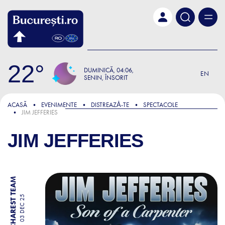
Skip to main content
22
DUMINICĂ
04:06
EN
SENIN, ÎNSORIT
ACASĂ
EVENIMENTE
DISTREAZǍ-TE
SPECTACOLE
JIM JEFFERIES
JIM JEFFERIES
BY BUCHAREST TEAM
03 DEC 25