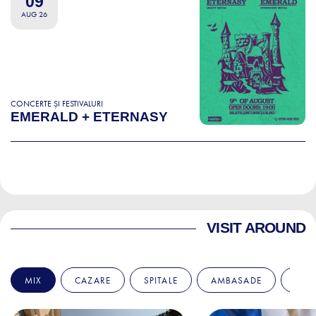
09
AUG 26
CONCERTE ȘI FESTIVALURI
EMERALD + ETERNASY
VISIT AROUND
MIX
CAZARE
SPITALE
AMBASADE
EDU