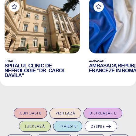
SPITALE
AMBASADE
SPITALUL CLINIC DE
AMBASADA REPUBLI
NEFROLOGIE "DR. CAROL
FRANCEZE ÎN ROMÂ
DAVILA"
CUNOAȘTE
VIZITEAZĂ
DISTREAZĂ-TE
LUCREAZĂ
TRĂIEȘTE
DESPRE