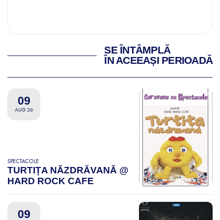
SE ÎNTÂMPLĂ
ÎN ACEEAȘI PERIOADĂ
09
AUG 26
SPECTACOLE
TURTIȚA NĂZDRĂVANĂ @
HARD ROCK CAFE
09