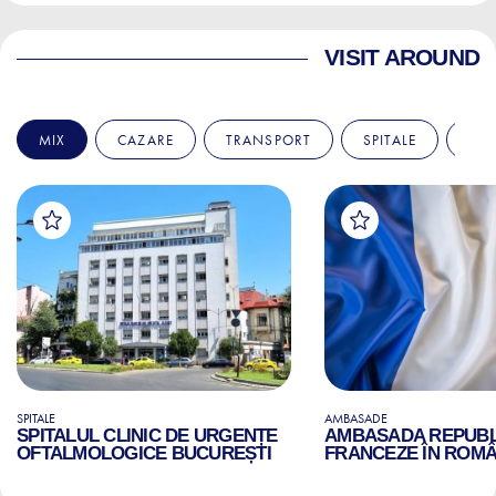
VISIT AROUND
MIX
CAZARE
TRANSPORT
SPITALE
AM
SPITALE
AMBASADE
SPITALUL CLINIC DE URGENȚE
AMBASADA REPUBLI
OFTALMOLOGICE BUCUREȘTI
FRANCEZE ÎN ROMÂ