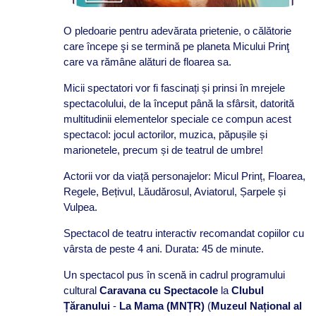
O pledoarie pentru adevărata prietenie, o călătorie
care începe şi se termină pe planeta Micului Prinţ
care va rămâne alături de floarea sa.
Micii spectatori vor fi fascinați și prinsi în mrejele
spectacolului, de la început până la sfârsit, datorită
multitudinii elementelor speciale ce compun acest
spectacol: jocul actorilor, muzica, păpușile și
marionetele, precum și de teatrul de umbre!
Actorii vor da viață personajelor: Micul Prinț, Floarea,
Regele, Bețivul, Lăudărosul, Aviatorul, Șarpele și
Vulpea.
Spectacol de teatru interactiv recomandat copiilor cu
vârsta de peste 4 ani. Durata: 45 de minute.
Un spectacol pus în scenă in cadrul programului
cultural
Caravana cu Spectacole
la
Clubul
Țăranului
-
La Mama (MNȚR)
(
Muzeul Național al