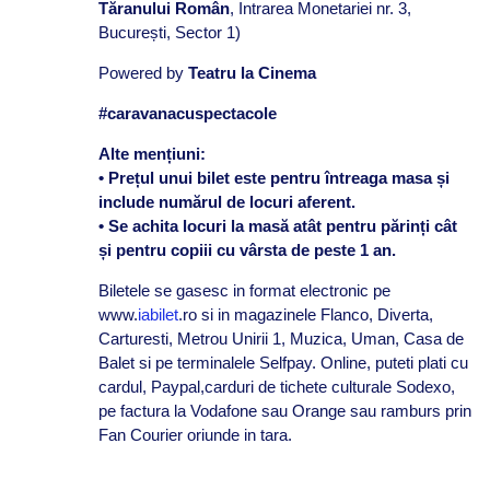
Tăranului Român
, Intrarea Monetariei nr. 3,
București, Sector 1)
Powered by
Teatru la Cinema
#caravanacuspectacole
Alte mențiuni:
• Prețul unui bilet este pentru întreaga masa și
include numărul de locuri aferent.
• Se achita locuri la masă atât pentru părinți cât
și pentru copiii cu vârsta de peste 1 an.
Biletele se gasesc in format electronic pe
www.
iabilet
.ro si in magazinele Flanco, Diverta,
Carturesti, Metrou Unirii 1, Muzica, Uman, Casa de
Balet si pe terminalele Selfpay. Online, puteti plati cu
cardul, Paypal,carduri de tichete culturale Sodexo,
pe factura la Vodafone sau Orange sau ramburs prin
Fan Courier oriunde in tara.