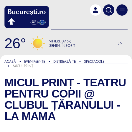
Skip to main content
26
VINERI
09:57
EN
SENIN, ÎNSORIT
ACASĂ
EVENIMENTE
DISTREAZǍ-TE
SPECTACOLE
MICUL PRINȚ - TEATRU PENTRU COPII @ CLUBUL ȚĂRANULUI - LA MAMA
MICUL PRINȚ - TEATRU
PENTRU COPII @
CLUBUL ȚĂRANULUI -
LA MAMA